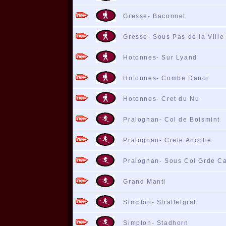
Gresse- Baconnet
Gresse- Sous Pas de la Ville
Hotonnes- Sur Lyand
Hotonnes- Combe Danoi
Hotonnes- Cret du Nu
Pralognan- Col de Boismint
Pralognan- Crete Ancolie
Pralognan- Sous Col Grde C
Grand Manti
Simplon- Straffelgrat
Simplon- Stadhorn