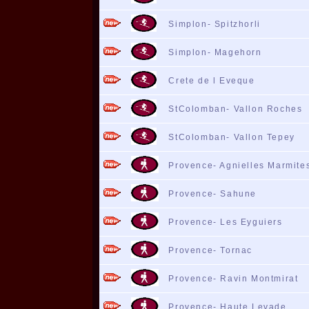
Simplon- Spitzhorli
Simplon- Magehorn
Crete de l Eveque
StColomban- Vallon Roches
StColomban- Vallon Tepey
Provence- Agnielles Marmite
Provence- Sahune
Provence- Les Eyguiers
Provence- Tornac
Provence- Ravin Montmirat
Provence- Haute Levade