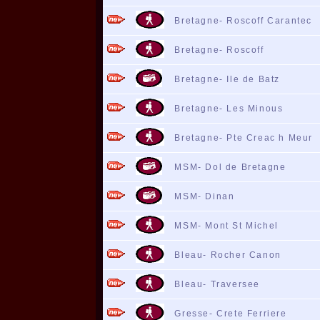
Bretagne- Roscoff Carantec
Bretagne- Roscoff
Bretagne- Ile de Batz
Bretagne- Les Minous
Bretagne- Pte Creac h Meur
MSM- Dol de Bretagne
MSM- Dinan
MSM- Mont St Michel
Bleau- Rocher Canon
Bleau- Traversee
Gresse- Crete Ferriere