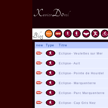
X
Do
avier
rel
Blog
new
Type
Titre
Eclipse- Veulettes sur Mer
Eclipse- Ault
Eclipse- Pointe de Hourdel
Eclipse- Marquenterre
Eclipse- Parc Marquenterre
Eclipse- Cap Gris Nez