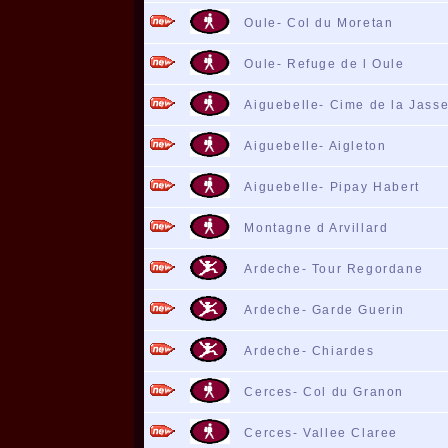
Oule- Col du Moretan
Oule- Refuge de l Oule
Aiguebelle- Cime de la Jass
Aiguebelle- Aigleton
Aiguebelle- Pipay Habert
Montagne d Arvillard
Ardeche- Tour Regordane
Ardeche- Garde Guerin
Ardeche- Chiardes
Cerces- Col du Granon
Cerces- Vallee Claree