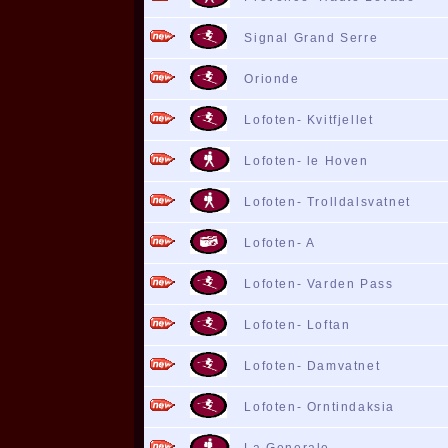
Signal Grand Serre
Orionde
Lofoten- Kvitfjellet
Lofoten- le Hoven
Lofoten- Trolldalsvatnet
Lofoten- A
Lofoten- Varden Pass
Lofoten- Loftan
Lofoten- Damvatnet
Lofoten- Orntindaksia