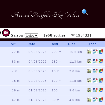
Accueil
Portfolio
Blog
Videos
Saison
1968 sorties
1984331
Alti
Date
Déni
Dist
Trace
77 m
05/08/2026
200 m
10.5 km
83 m
04/08/2026
280 m
11.3 km
7 m
03/08/2026
10 m
2.0 km
15 m
02/08/2026
120 m
11.8 km
19 m
01/08/2026
100 m
9.6 km
47 m
31/07/2026
80 m
4.0 km