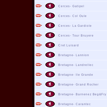
Cerces- Gatipel
Cerces- Col Oule
Cerces- La Gardiole
Cerces- Tour Bruyere
Cret Luisard
Bretagne- Lannion
Bretagne- Landrellec
Bretagne- Ile Grande
Bretagne- Grand Rocher
Bretagne- Barnenez Beg&Fry
Bretagne- Carantec