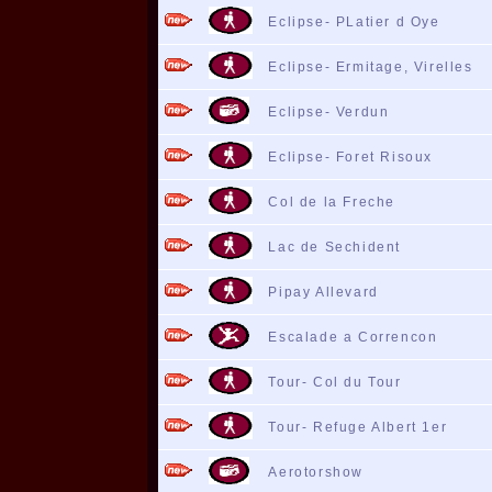
Eclipse- PLatier d Oye
Eclipse- Ermitage, Virelles
Eclipse- Verdun
Eclipse- Foret Risoux
Col de la Freche
Lac de Sechident
Pipay Allevard
Escalade a Correncon
Tour- Col du Tour
Tour- Refuge Albert 1er
Aerotorshow