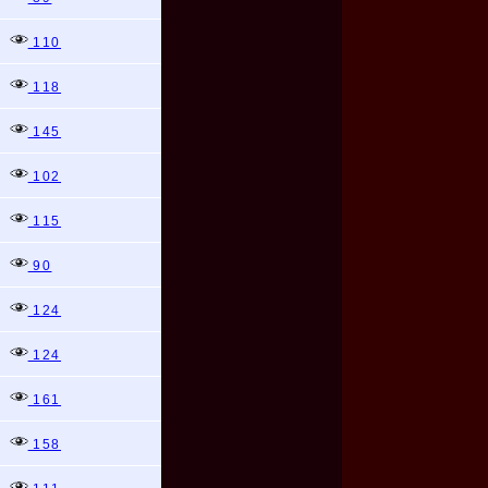
110
118
145
102
115
90
124
124
161
158