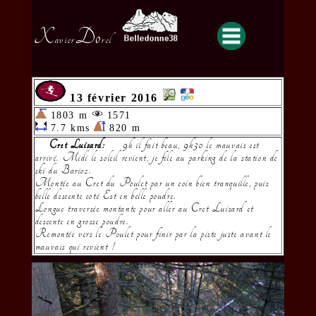
X
Do
avier
rel
13 février 2016
1803 m
1571
7.7 kms
820 m
Cret Luisard:
9h il fait beau, 9h30 le mauvais est
arrivé. Midi le soleil revient, je file au parking de la station de
ski du Barioz.
Montée au Cret du Poulet par un coin bien tranquille, puis
belle descente coté Est en belle poudre.
Longue traversée montante pour aller au Cret Luisard et
descente en grosse poudre.
Remontée vers le Poulet pour finir par la piste juste avant le
mauvais qui revient !