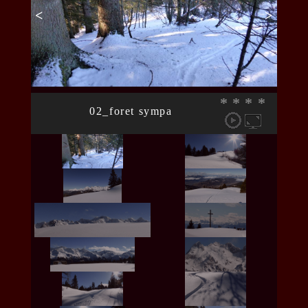
<
>
*
*
*
*
02_foret sympa