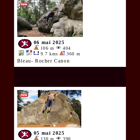
06 mai 2025
106 m
404
9.7 kms
360 m
Bleau- Rocher Canon
05 mai 2025
130 m
390