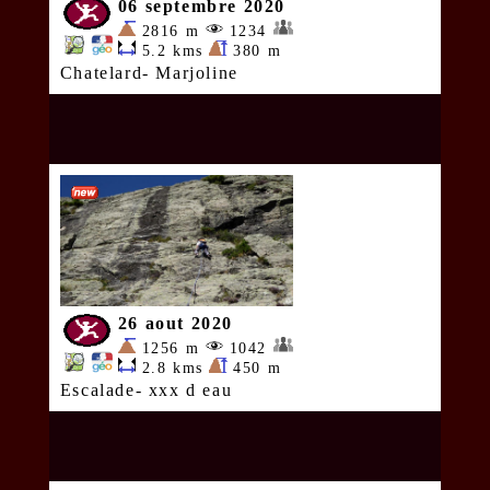
06 septembre 2020
2816 m
1234
5.2 kms
380 m
Chatelard- Marjoline
26 aout 2020
1256 m
1042
2.8 kms
450 m
Escalade- xxx d eau