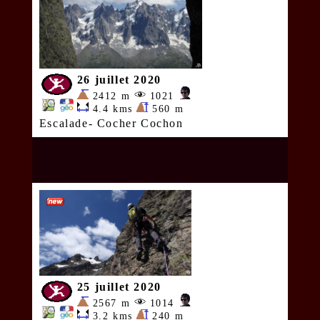
26 juillet 2020
2412 m
1021
4.4 kms
560 m
Escalade- Cocher Cochon
25 juillet 2020
2567 m
1014
3.2 kms
240 m