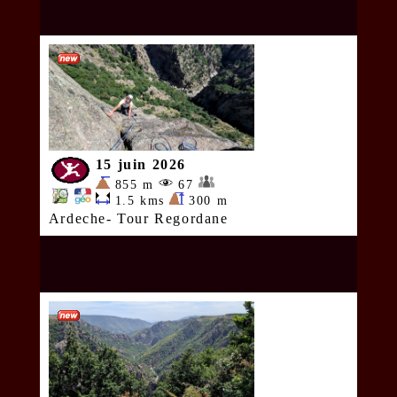
15 juin 2026
855 m
67
1.5 kms
300 m
Ardeche- Tour Regordane