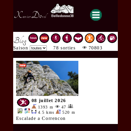
X
Do
avier
rel
Blog
Saison
78 sorties
70803
08 juillet 2026
1393 m
47
4.5 kms
520 m
Escalade a Correncon