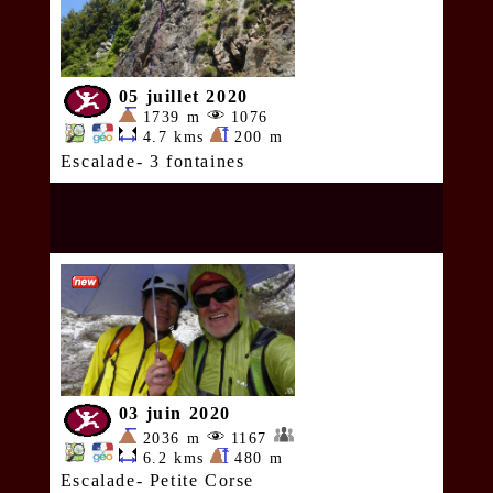
05 juillet 2020
1739 m
1076
4.7 kms
200 m
Escalade- 3 fontaines
03 juin 2020
2036 m
1167
6.2 kms
480 m
Escalade- Petite Corse