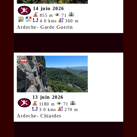
14 juin 2026
855 m
71
4.0 kms
360 m
Ardeche- Garde Guerin
13 juin 2026
1180 m
71
3.0 kms
270 m
Ardeche- Chiardes