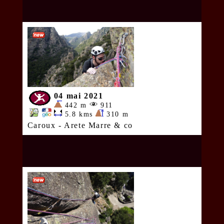
04 mai 2021
442 m
911
5.8 kms
310 m
Caroux - Arete Marre & co