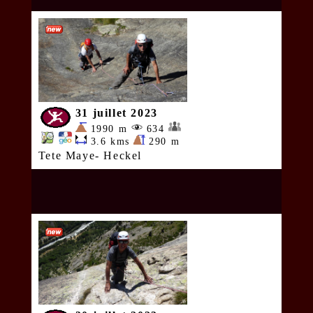
31 juillet 2023
1990 m
634
3.6 kms
290 m
Tete Maye- Heckel