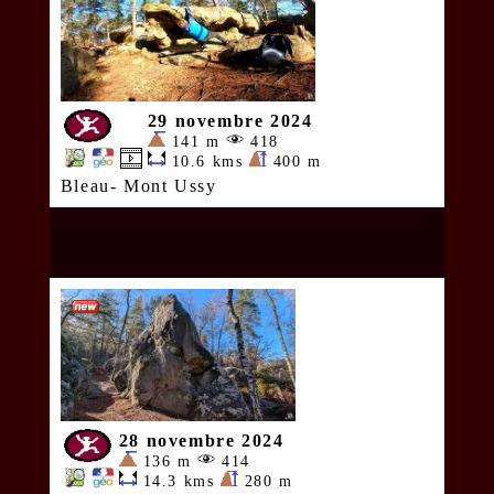
29 novembre 2024
141 m
418
10.6 kms
400 m
Bleau- Mont Ussy
28 novembre 2024
136 m
414
14.3 kms
280 m