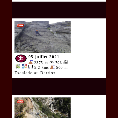
05 juillet 2021
2375 m
796
5.2 kms
500 m
Escalade au Barrioz