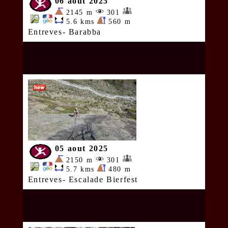
06 aout 2025
2145 m
301
5.6 kms
560 m
Entreves- Barabba
05 aout 2025
2150 m
301
5.7 kms
480 m
Entreves- Escalade Bierfest