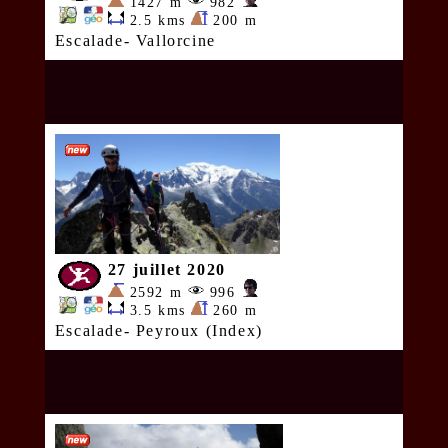
1427 m
982
2.5 kms
200 m
Escalade- Vallorcine
27 juillet 2020
2592 m
996
3.5 kms
260 m
Escalade- Peyroux (Index)