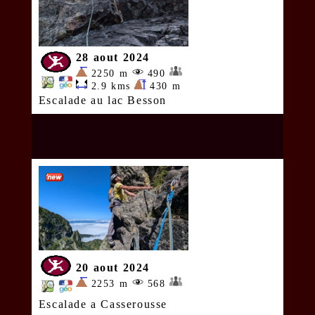
28 aout 2024
2250 m
490
2.9 kms
430 m
Escalade au lac Besson
20 aout 2024
2253 m
568
Escalade a Casserousse