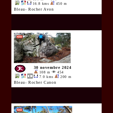
16.8 kms
450 m
Bleau- Rocher Avon
30 novembre 2024
108 m
454
7.0 kms
200 m
Bleau- Rocher Canon