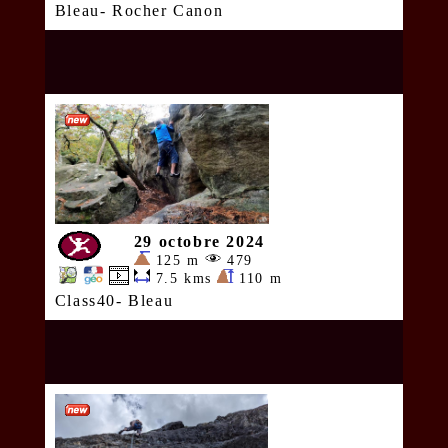
Bleau- Rocher Canon
29 octobre 2024
125 m
479
7.5 kms
110 m
Class40- Bleau