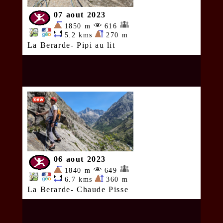
07 aout 2023
1850 m
616
5.2 kms
270 m
La Berarde- Pipi au lit
06 aout 2023
1840 m
649
6.7 kms
360 m
La Berarde- Chaude Pisse