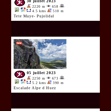
30 juillet 2023
2220 m
658
4.5 kms
510 m
Tete Maye- Pujolidal
05 juillet 2023
2250 m
673
5.2 kms
390 m
Escalade Alpe d Huez