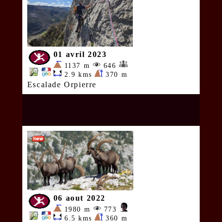
01 avril 2023
1137 m
646
2.9 kms
370 m
Escalade Orpierre
06 aout 2022
1980 m
773
6.5 kms
360 m