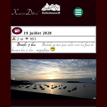
X
Do
avier
rel
19 juillet 2020
2 m
993
Breizh- 7 iles:
Balade en mer pour aller voir les fous de
bassan des 7 iles : magnifique
<
>