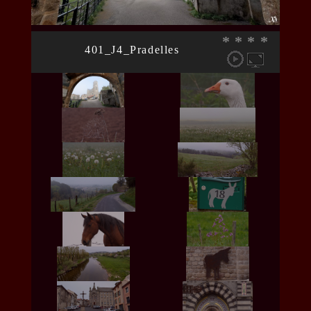
*
*
*
*
401_J4_Pradelles