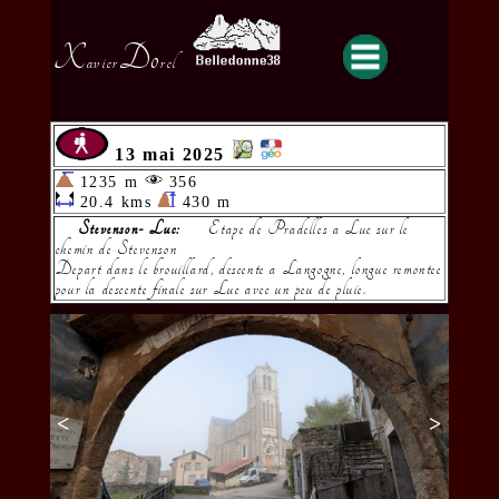
X
Do
avier
rel
13 mai 2025
1235 m
356
20.4 kms
430 m
Stevenson- Luc:
Etape de Pradelles a Luc sur le
chemin de Stevenson
Depart dans le brouillard, descente a Langogne, longue remontee
pour la descente finale sur Luc avec un peu de pluie.
<
>