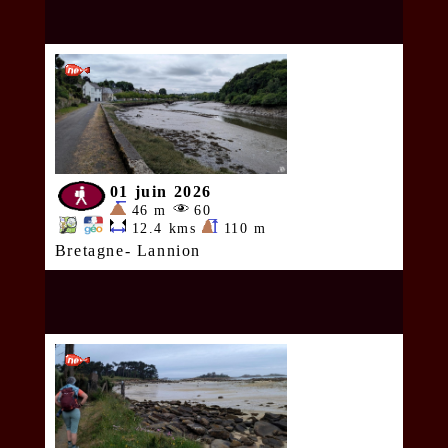
01 juin 2026
46 m
60
12.4 kms
110 m
Bretagne- Lannion