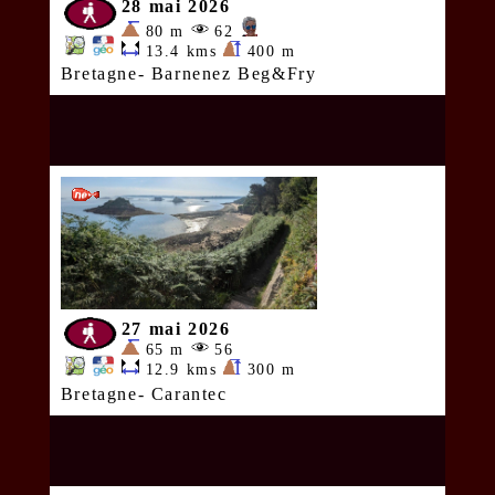
28 mai 2026
80 m
62
13.4 kms
400 m
Bretagne- Barnenez Beg&Fry
27 mai 2026
65 m
56
12.9 kms
300 m
Bretagne- Carantec