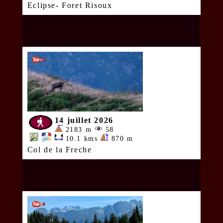
Eclipse- Foret Risoux
14 juillet 2026
2183 m
58
10.1 kms
870 m
Col de la Freche