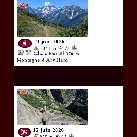
19 juin 2026
2041 m
73
4.4 kms
370 m
Montagne d Arvillard
15 juin 2026