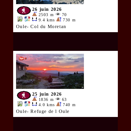
26 juin 2026
2503 m
70
9.4 kms
730 m
Oule- Col du Moretan
25 juin 2026
1836 m
63
4.0 kms
740 m
Oule- Refuge de l Oule