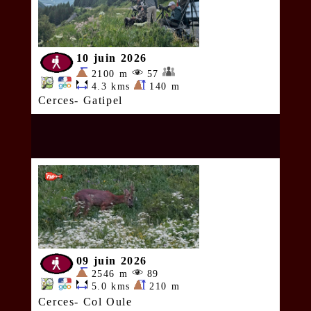
10 juin 2026
2100 m
57
4.3 kms
140 m
Cerces- Gatipel
09 juin 2026
2546 m
89
5.0 kms
210 m
Cerces- Col Oule