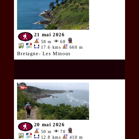
21 mai 2026
58 m
68
17.6 kms
660 m
Bretagne- Les Minous
20 mai 2026
50 m
70
12.8 kms
410 m