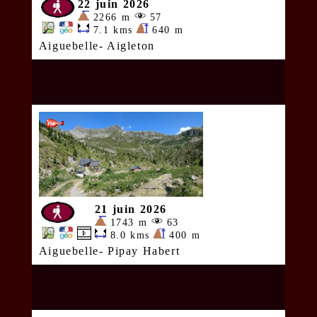
22 juin 2026
2266 m
57
7.1 kms
640 m
Aiguebelle- Aigleton
21 juin 2026
1743 m
63
8.0 kms
400 m
Aiguebelle- Pipay Habert