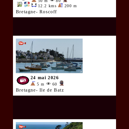
50 m
80
12.2 kms
200 m
Bretagne- Roscoff
24 mai 2026
5 m
60
Bretagne- Ile de Batz