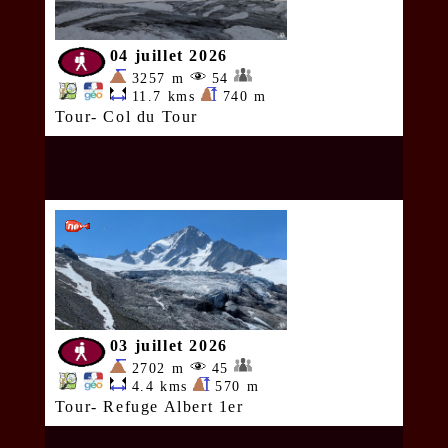
04 juillet 2026
3257 m
54
11.7 kms
740 m
Tour- Col du Tour
03 juillet 2026
2702 m
45
4.4 kms
570 m
Tour- Refuge Albert 1er