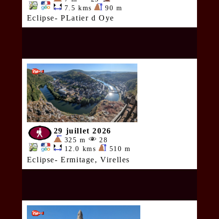
7.5 kms
90 m
Eclipse- PLatier d Oye
29 juillet 2026
325 m
28
12.0 kms
510 m
Eclipse- Ermitage, Virelles