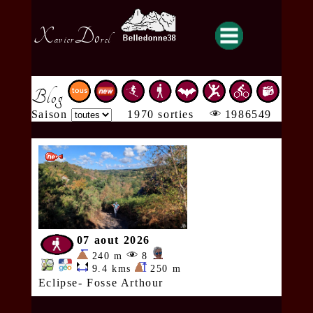
X
Do
avier
rel
Blog
Saison
1970 sorties
1986549
07 aout 2026
240 m
8
9.4 kms
250 m
Eclipse- Fosse Arthour