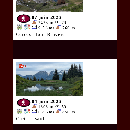
07 juin 2026
2436 m
79
9.5 kms
760 m
Cerces- Tour Bruyere
04 juin 2026
1803 m
59
6.4 kms
450 m
Cret Luisard