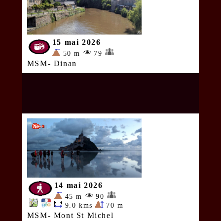
15 mai 2026
50 m
79
MSM- Dinan
14 mai 2026
45 m
90
9.0 kms
70 m
MSM- Mont St Michel