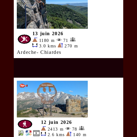
13 juin 2026
1180 m
71
3.0 kms
270 m
Ardeche- Chiardes
12 juin 2026
2413 m
78
2.6 kms
140 m