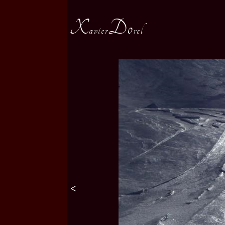
X
Do
avier
rel
<