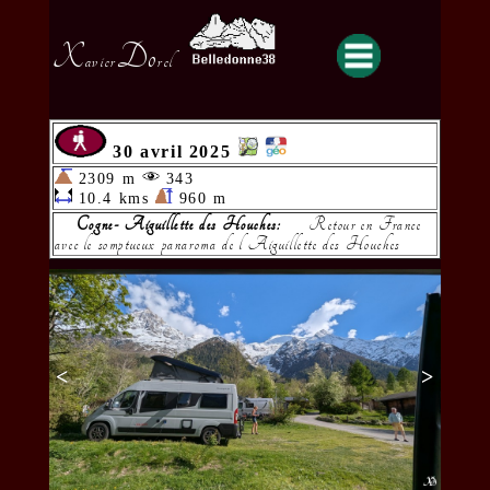
X
Do
avier
rel
30 avril 2025
2309 m
343
10.4 kms
960 m
Cogne- Aiguillette des Houches:
Retour en France
avec le somptueux panaroma de l Aiguillette des Houches
<
>