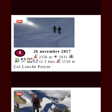
26 novembre 2017
2350 m
1031
12.3 kms
1530 m
Col Louche Percee