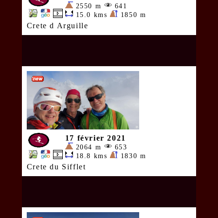
2550 m
641
15.0 kms
1850 m
Crete d Arguille
17 février 2021
2064 m
653
18.8 kms
1830 m
Crete du Sifflet