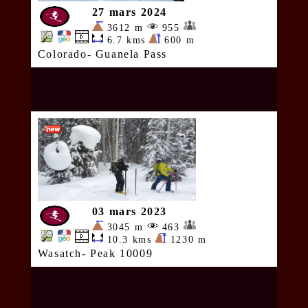
27 mars 2024
3612 m
955
6.7 kms
600 m
Colorado- Guanela Pass
03 mars 2023
3045 m
463
10.3 kms
1230 m
Wasatch- Peak 10009