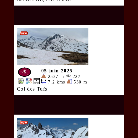
05 juin 2025
2527 m
227
7.2 kms
530 m
Col des Tufs