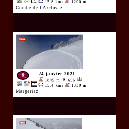
15.8 kms
1200 m
Combe de l Arclusaz
24 janvier 2021
1845 m
656
15.4 kms
1330 m
Margeriaz