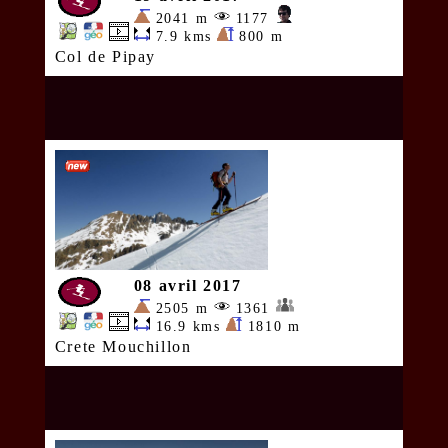
2041 m
1177
7.9 kms
800 m
Col de Pipay
08 avril 2017
2505 m
1361
16.9 kms
1810 m
Crete Mouchillon