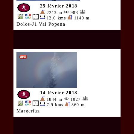
25 février 2018
2213 m
983
12.0 kms
1140 m
Dolos-J1 Val Popena
14 février 2018
1844 m
1027
7.9 kms
860 m
Margeriaz