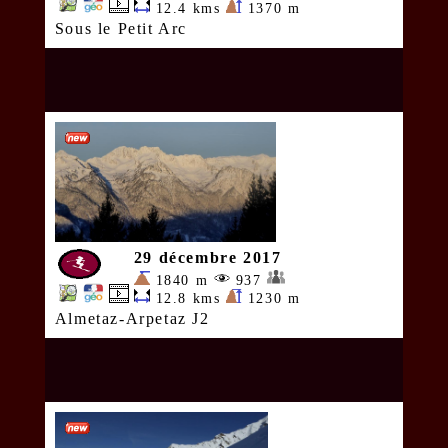
12.4 kms
1370 m
Sous le Petit Arc
29 décembre 2017
1840 m
937
12.8 kms
1230 m
Almetaz-Arpetaz J2