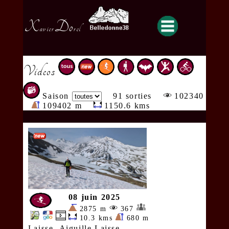
X
Do
avier
rel
Videos
Saison
91 sorties
102340
109402 m
1150.6 kms
08 juin 2025
2875 m
367
10.3 kms
680 m
Laisse- Aiguille Laisse