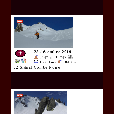
28 décembre 2019
2447 m
747
13.6 kms
1040 m
J2 Signal Combe Noire