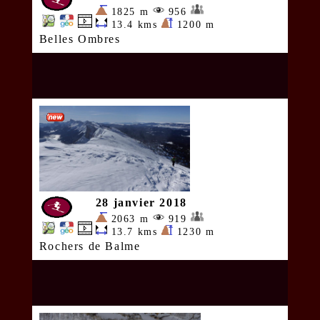
1825 m
956
13.4 kms
1200 m
Belles Ombres
28 janvier 2018
2063 m
919
13.7 kms
1230 m
Rochers de Balme