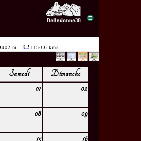
9402 m
1150.6 kms
Samedi
Dimanche
01
02
08
09
15
16