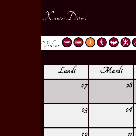
X
Do
avier
rel
Videos
Lundi
Mardi
27
28
03
04
10
11