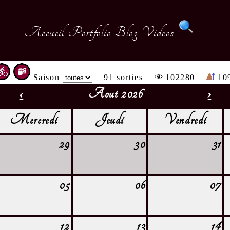
Accueil
Portfolio
Blog
Videos
Saison
91 sorties
102280
10
‹
Aout 2026
›
Mercredi
Jeudi
Vendredi
29
30
31
05
06
07
12
13
14