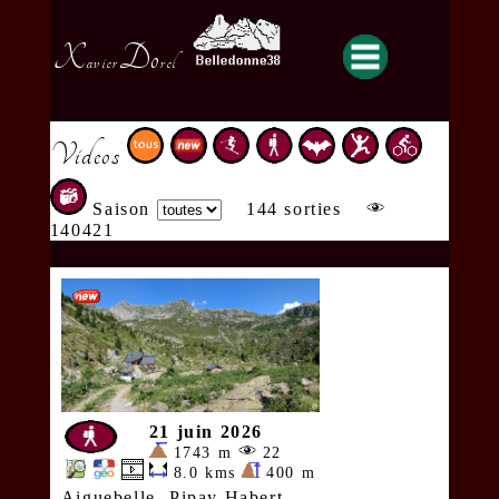
X
Do
avier
rel
Videos
Saison
144 sorties
140421
21 juin 2026
1743 m
22
8.0 kms
400 m
Aiguebelle- Pipay Habert