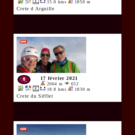
15.0 kms
1850 m
Crete d Arguille
17 février 2021
2064 m
652
18.8 kms
1830 m
Crete du Sifflet