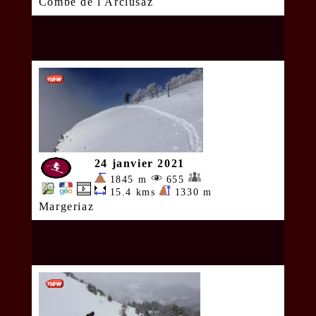
Combe de l Arclusaz
24 janvier 2021
1845 m
655
15.4 kms
1330 m
Margeriaz