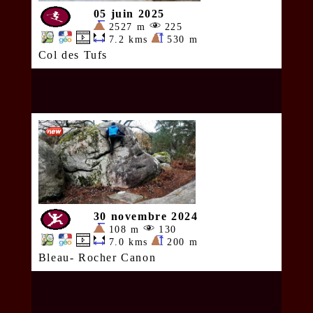
05 juin 2025
2527 m
225
7.2 kms
530 m
Col des Tufs
30 novembre 2024
108 m
130
7.0 kms
200 m
Bleau- Rocher Canon