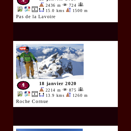
2436 m
724
15.0 kms
1500 m
Pas de la Lavoire
18 janvier 2020
2214 m
875
13.9 kms
1260 m
Roche Cornue