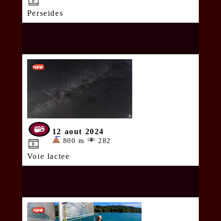
Perseides
12 aout 2024
800 m
282
Voie lactee