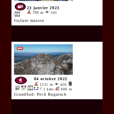
23 janvier 2023
780 m
541
Guitare maison
04 octobre 2022
1231 m
426
7.1 kms
600 m
GrandSud- Pech Bugarach