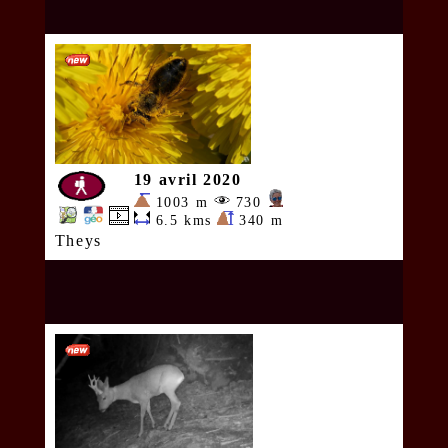
19 avril 2020
1003 m
730
6.5 kms
340 m
Theys