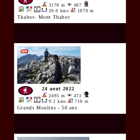
3178 m
487
20.0 kms
1070 m
Thabor- Mont Thabor
24 aout 2022
2495 m
471
9.2 kms
710 m
Grands Moulins - 50 ans