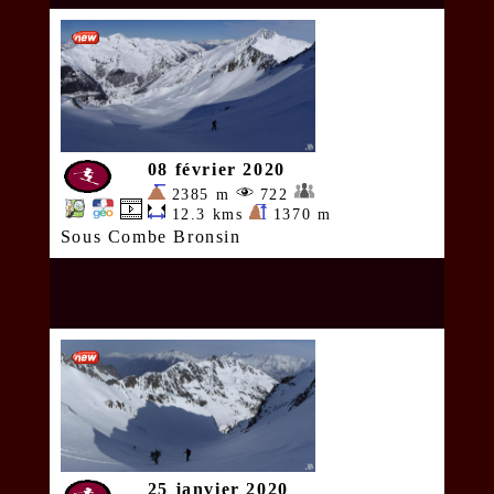
08 février 2020
2385 m
722
12.3 kms
1370 m
Sous Combe Bronsin
25 janvier 2020