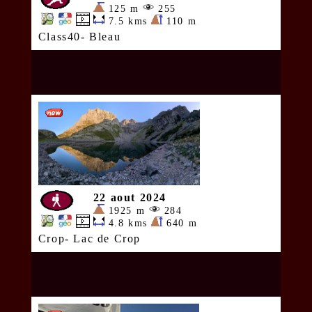
125 m
255
7.5 kms
110 m
Class40- Bleau
22 aout 2024
1925 m
284
4.8 kms
640 m
Crop- Lac de Crop