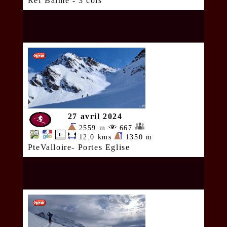
Ref Balme - 3 cols
27 avril 2024
2559 m
667
12.0 kms
1350 m
PteValloire- Portes Eglise