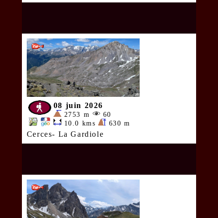
08 juin 2026
2753 m
60
10.0 kms
630 m
Cerces- La Gardiole