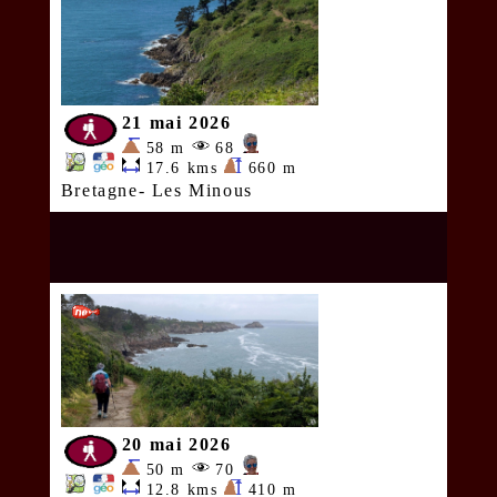
21 mai 2026
58 m
68
17.6 kms
660 m
Bretagne- Les Minous
20 mai 2026
50 m
70
12.8 kms
410 m