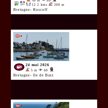
50 m
80
12.2 kms
200 m
Bretagne- Roscoff
24 mai 2026
5 m
60
Bretagne- Ile de Batz