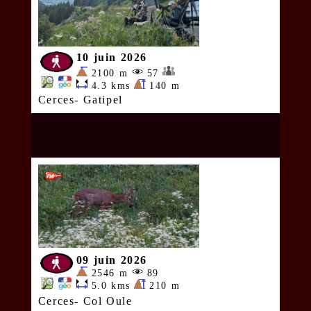
10 juin 2026
2100 m
57
4.3 kms
140 m
Cerces- Gatipel
09 juin 2026
2546 m
89
5.0 kms
210 m
Cerces- Col Oule