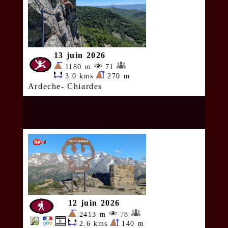
13 juin 2026
1180 m
71
3.0 kms
270 m
Ardeche- Chiardes
12 juin 2026
2413 m
78
2.6 kms
140 m