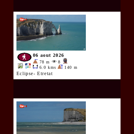
06 aout 2026
78 m
8
6.0 kms
140 m
Eclipse- Etretat