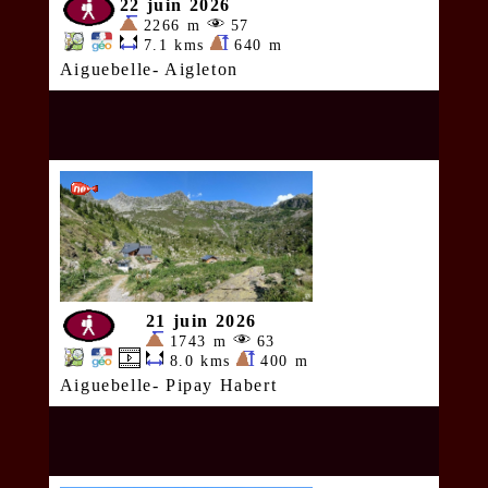
22 juin 2026
2266 m
57
7.1 kms
640 m
Aiguebelle- Aigleton
21 juin 2026
1743 m
63
8.0 kms
400 m
Aiguebelle- Pipay Habert