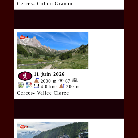
Cerces- Col du Granon
11 juin 2026
2030 m
67
4.0 kms
200 m
Cerces- Vallee Claree