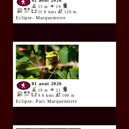
02 aout 2026
15 m
19
11.8 kms
120 m
Eclipse- Marquenterre
01 aout 2026
19 m
21
9.6 kms
100 m
Eclipse- Parc Marquenterre