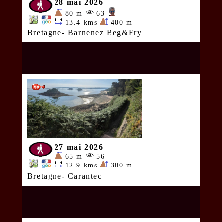
28 mai 2026
80 m
63
13.4 kms
400 m
Bretagne- Barnenez Beg&Fry
27 mai 2026
65 m
56
12.9 kms
300 m
Bretagne- Carantec