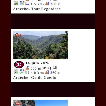
1.5 kms
300 m
Ardeche- Tour Regordane
14 juin 2026
855 m
71
4.0 kms
360 m
Ardeche- Garde Guerin