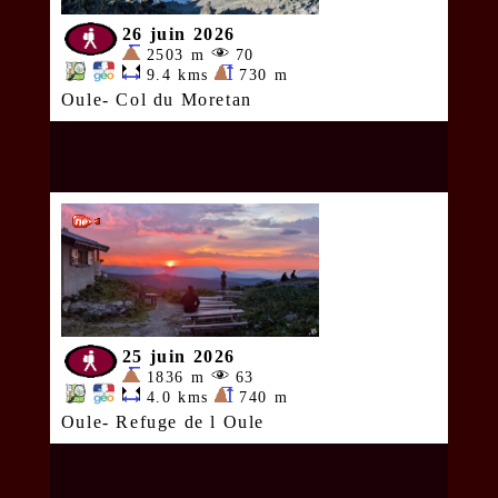
26 juin 2026
2503 m
70
9.4 kms
730 m
Oule- Col du Moretan
25 juin 2026
1836 m
63
4.0 kms
740 m
Oule- Refuge de l Oule