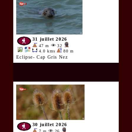
31 juillet 2026
47 m
32
4.0 kms
80 m
Eclipse- Cap Gris Nez
30 juillet 2026
7 m
26