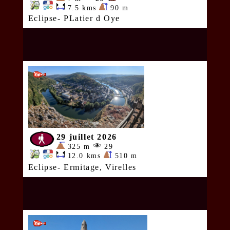
7.5 kms
90 m
Eclipse- PLatier d Oye
29 juillet 2026
325 m
29
12.0 kms
510 m
Eclipse- Ermitage, Virelles