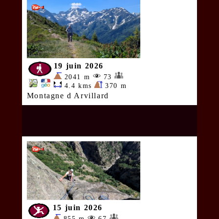
19 juin 2026
2041 m
73
4.4 kms
370 m
Montagne d Arvillard
15 juin 2026
855 m
67