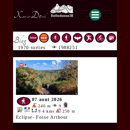
X
Do
avier
rel
Blog
1970 sorties
1988251
07 aout 2026
240 m
9
9.4 kms
250 m
Eclipse- Fosse Arthour