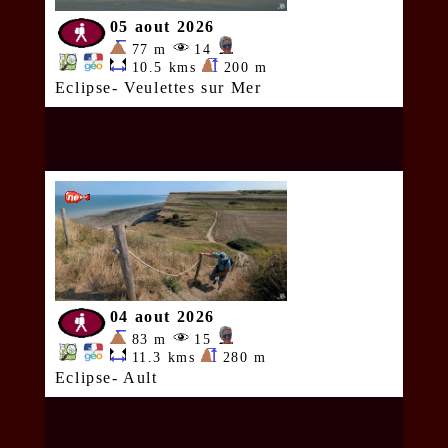
05 aout 2026
77 m
14
10.5 kms
200 m
Eclipse- Veulettes sur Mer
04 aout 2026
83 m
15
11.3 kms
280 m
Eclipse- Ault