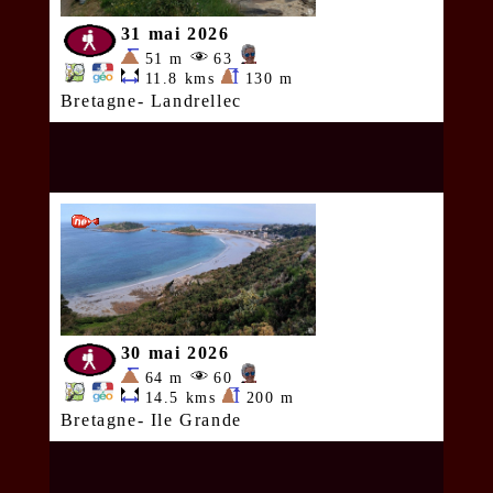
31 mai 2026
51 m
63
11.8 kms
130 m
Bretagne- Landrellec
30 mai 2026
64 m
60
14.5 kms
200 m
Bretagne- Ile Grande