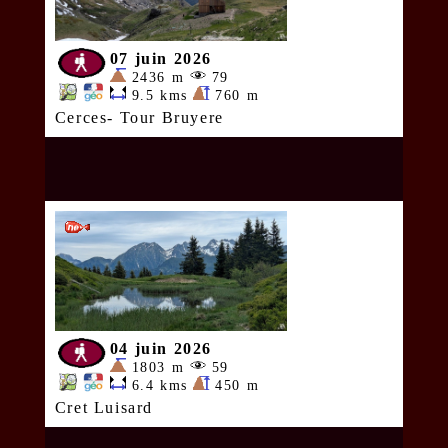
07 juin 2026
2436 m
79
9.5 kms
760 m
Cerces- Tour Bruyere
04 juin 2026
1803 m
59
6.4 kms
450 m
Cret Luisard