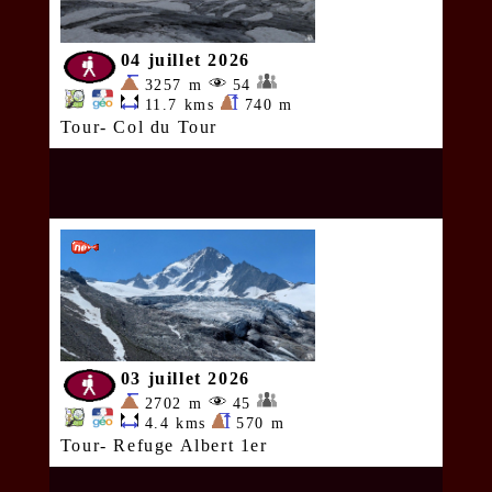
04 juillet 2026
3257 m
54
11.7 kms
740 m
Tour- Col du Tour
03 juillet 2026
2702 m
45
4.4 kms
570 m
Tour- Refuge Albert 1er