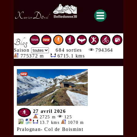
X
Do
avier
rel
Blog
Saison
684 sorties
794364
775372 m
6715.1 kms
27 avril 2026
2725 m
125
13.7 kms
1070 m
Pralognan- Col de Boismint