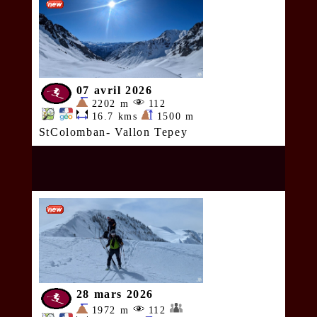
07 avril 2026
2202 m
112
16.7 kms
1500 m
StColomban- Vallon Tepey
28 mars 2026
1972 m
112