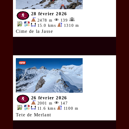
28 février 2026
2478 m
139
15.0 kms
1310 m
Cime de la Jasse
26 février 2026
2001 m
147
11.6 kms
1100 m
Tete de Merlant