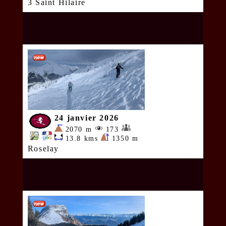
3 Saint Hilaire
24 janvier 2026
2070 m
173
13.8 kms
1350 m
Roselay