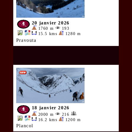
20 janvier 2026
1760 m
193
15.5 kms
1280 m
Pravouta
18 janvier 2026
2000 m
216
16.2 kms
1200 m
Plancol