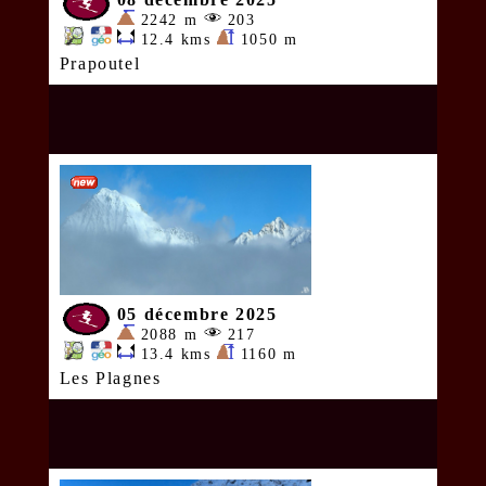
2242 m
203
12.4 kms
1050 m
Prapoutel
05 décembre 2025
2088 m
217
13.4 kms
1160 m
Les Plagnes