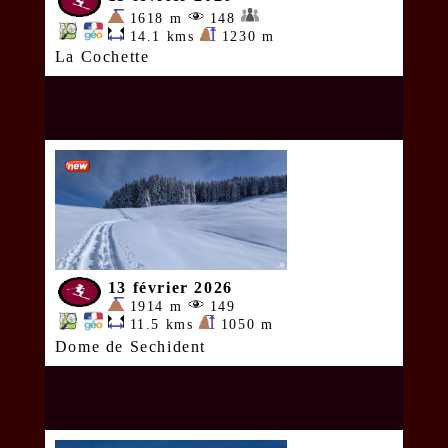
1618 m
148
14.1 kms
1230 m
La Cochette
13 février 2026
1914 m
149
11.5 kms
1050 m
Dome de Sechident