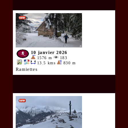
10 janvier 2026
1576 m
183
13.5 kms
830 m
Ramiettes