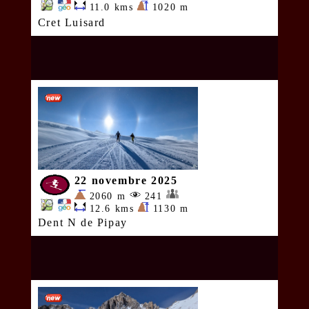
11.0 kms
1020 m
Cret Luisard
22 novembre 2025
2060 m
241
12.6 kms
1130 m
Dent N de Pipay