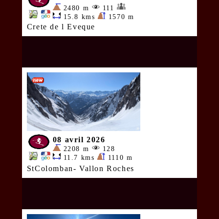
2480 m
111
15.8 kms
1570 m
Crete de l Eveque
08 avril 2026
2208 m
128
11.7 kms
1110 m
StColomban- Vallon Roches