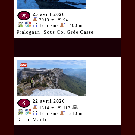
25 avril 2026
3010 m
94
17.5 kms
1400 m
Pralognan- Sous Col Grde Casse
22 avril 2026
1814 m
113
12.5 kms
1210 m
Grand Manti