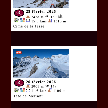
28 février 2026
2478 m
139
15.0 kms
1310 m
Cime de la Jasse
26 février 2026
2001 m
147
11.6 kms
1100 m
Tete de Merlant