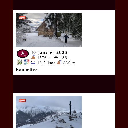
10 janvier 2026
1576 m
183
13.5 kms
830 m
Ramiettes