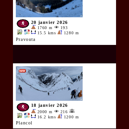
20 janvier 2026
1760 m
193
15.5 kms
1280 m
Pravouta
18 janvier 2026
2000 m
216
16.2 kms
1200 m
Plancol