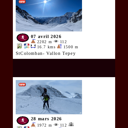
07 avril 2026
2202 m
112
16.7 kms
1500 m
StColomban- Vallon Tepey
28 mars 2026
1972 m
112