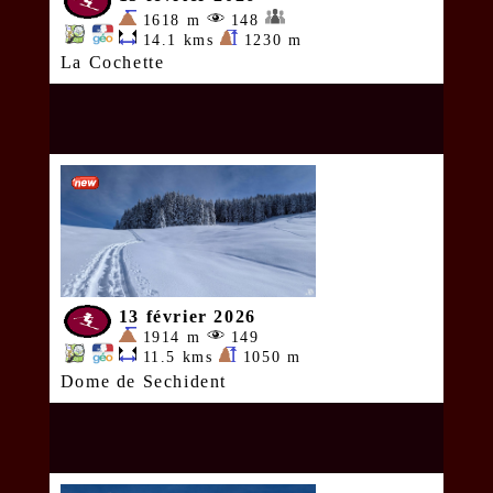
1618 m
148
14.1 kms
1230 m
La Cochette
13 février 2026
1914 m
149
11.5 kms
1050 m
Dome de Sechident