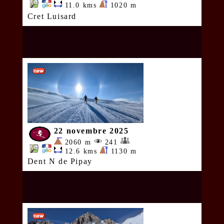
11.0 kms
1020 m
Cret Luisard
22 novembre 2025
2060 m
241
12.6 kms
1130 m
Dent N de Pipay