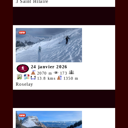
3 Saint Hilaire
24 janvier 2026
2070 m
173
13.8 kms
1350 m
Roselay