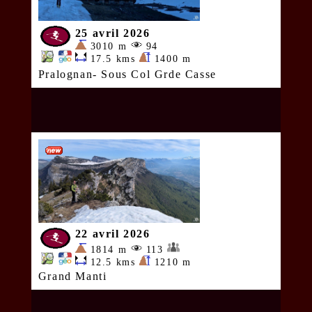
25 avril 2026
3010 m
94
17.5 kms
1400 m
Pralognan- Sous Col Grde Casse
22 avril 2026
1814 m
113
12.5 kms
1210 m
Grand Manti