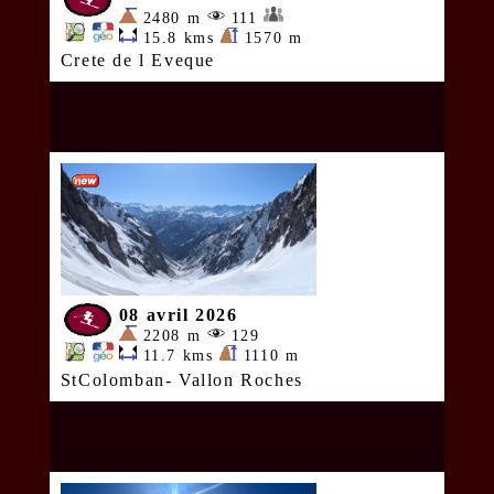
2480 m
111
15.8 kms
1570 m
Crete de l Eveque
08 avril 2026
2208 m
129
11.7 kms
1110 m
StColomban- Vallon Roches