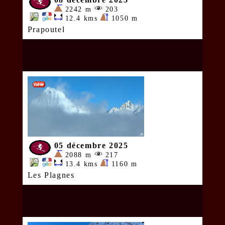
2242 m
203
12.4 kms
1050 m
Prapoutel
05 décembre 2025
2088 m
217
13.4 kms
1160 m
Les Plagnes