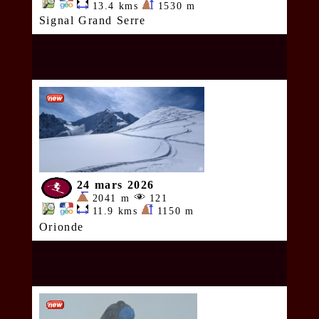
13.4 kms
1530 m
Signal Grand Serre
24 mars 2026
2041 m
121
11.9 kms
1150 m
Orionde