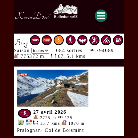
X
Do
avier
rel
Blog
Saison
684 sorties
794689
775372 m
6715.1 kms
27 avril 2026
2725 m
125
13.7 kms
1070 m
Pralognan- Col de Boismint