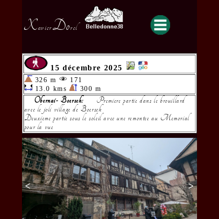
X
Do
avier
rel
15 décembre 2025
326 m
171
13.0 kms
300 m
Obernai- Boersch:
Premiere partie dans le brouillard
avec le joli village de Boersch
Deuxieme partie sous le soleil avec une remontee au Memorial
pour la vue
<
>