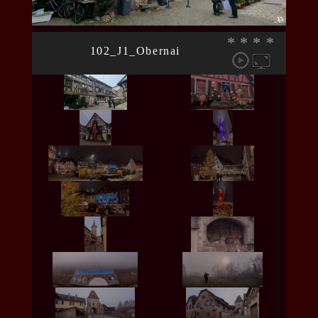
*
*
*
*
102_J1_Obernai