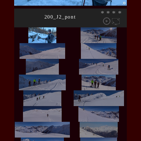
*
*
*
*
200_J2_pont