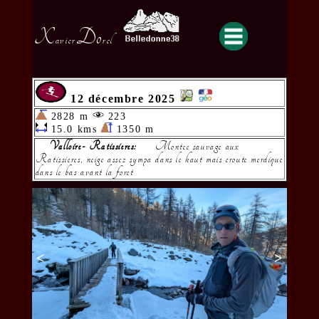
X
Do
avier
rel
12 décembre 2025
2828 m
223
15.0 kms
1350 m
Valloire- Ratissieres:
Montee sauvage aux
Ratissieres, neige assez sympa dans le haut mais croute merdique
dans le bas avant la foret
<
>