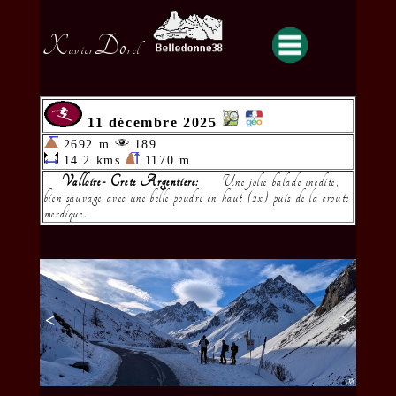
X
Do
avier
rel
11 décembre 2025
2692 m
189
14.2 kms
1170 m
Valloire- Crete Argentiere:
Une jolie balade inedite,
bien sauvage avec une belle poudre en haut (2x) puis de la croute
merdique.
<
>