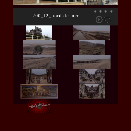
*
*
*
*
200_J2_bord de mer