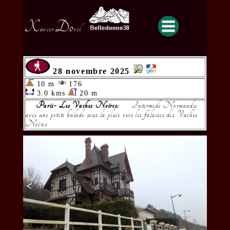
X
Do
avier
rel
28 novembre 2025
10 m
176
3.0 kms
20 m
Paris- Les Vaches Noires:
Intermede Normandie
avec une petite balade sous la pluie vers les falaises des Vaches
Noires
<
>