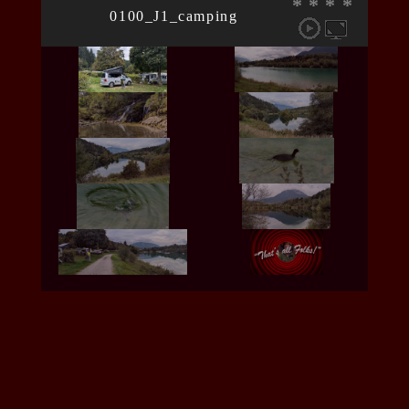
*
*
*
*
0100_J1_camping