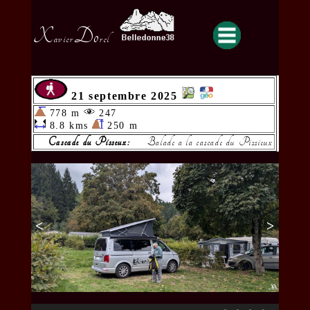
X
Do
avier
rel
21 septembre 2025
778 m
247
8.8 kms
250 m
Cascade du Pisseux:
Balade a la cascade du Pissieux
<
>