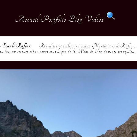
Accueil
Portfolio
Blog
Videos
- Sous le Rafour:
Reveil tot et peche sans succes. Montee sous le Rafour, tr
 lac, un secours est en cours sous le pas de la Mine de Fer, descente tranquilou.