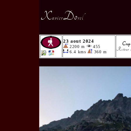
X
Do
avier
rel
23 aout 2024
Crop
2200 m
455
Retour au
6.4 kms
360 m