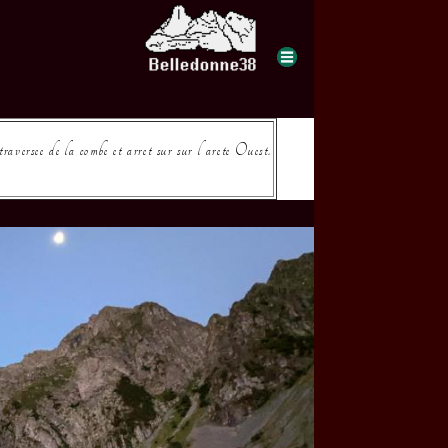
aversee de la combe et arret sur sur l arete Ouest.