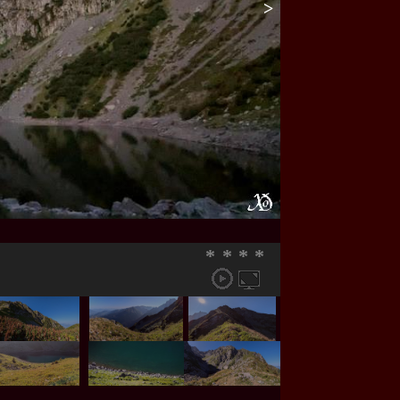
>
*
*
*
*