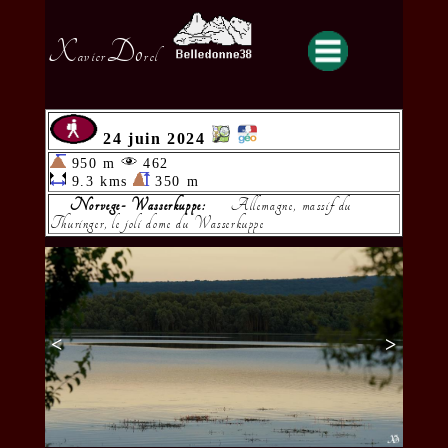
X
Do
avier
rel
24 juin 2024
950 m
462
9.3 kms
350 m
Norvege- Wasserkuppe:
Allemagne, massif du
Thuringer, le joli dome du Wasserkuppe
<
>