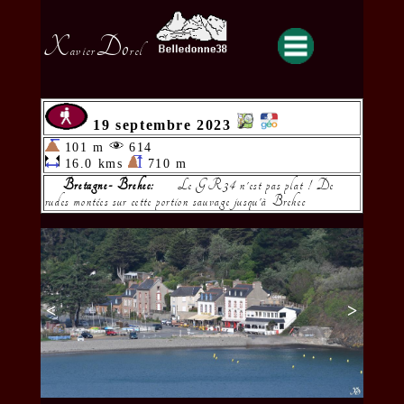
X
Do
avier
rel
19 septembre 2023
101 m
614
16.0 kms
710 m
Bretagne- Brehec:
Le GR34 n'est pas plat ! De
rudes montées sur cette portion sauvage jusqu'à Brehec
<
>