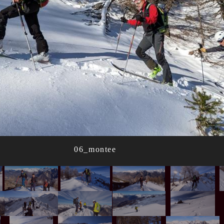
06_montee