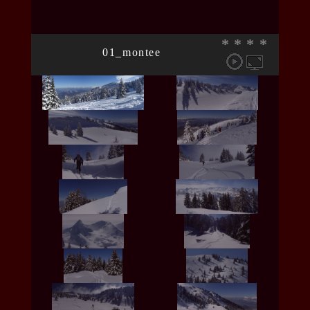
*
*
*
*
01_montee