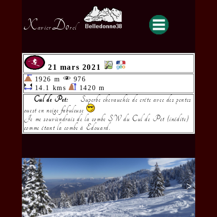
X
Do
avier
rel
21 mars 2021
1926 m
976
14.1 kms
1420 m
Cul de Pet:
Superbe chevauchée de créte avec des pentes
ouest en neige fabuleuse
Je me souviendrais de la combe SW du Cul de Pet (inédite)
comme étant la combe à Edouard.
<
>