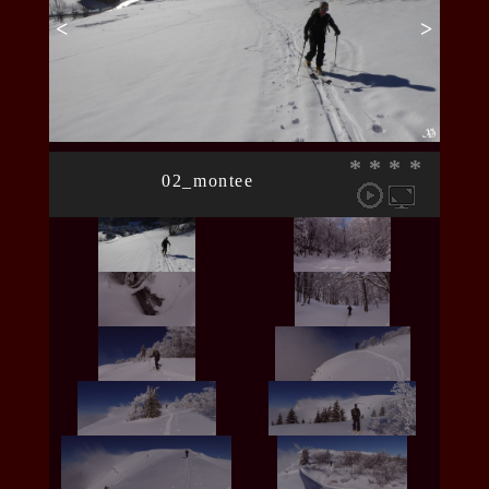
<
>
*
*
*
*
02_montee