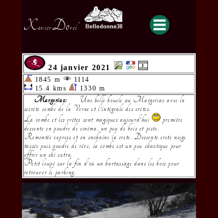
X
Do
avier
rel
24 janvier 2021
1845 m
1114
15.4 kms
1330 m
Margeriaz:
Une belle boucle au Margeriaz avec la
secréte combe de la Verne et l'intégrale des crètes.
La combe et les crétes sont magiques aujourd'hui
première
descente en poudre de cinéma, un peu de bois et piste.
Remontée express et on enchaîne la crete. Descente crete neige
tassée puis poudre de rève, la combe est un peu chaotique pour
offrir un ski extra.
Petit loupé sur la fin d'où un bartassage dans les bois pour
retrouver le parking.