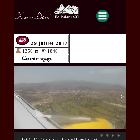
X
Do
avier
rel
29 juillet 2017
1350 m
1840
Canaries- voyage:
<
>
*
*
*
*
103_J1-Voyage_le golf est vert