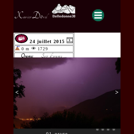
X
Do
avier
rel
24 juillet 2015
0 m
1729
Orages:
Soir d'orages ...
<
>
*
*
*
*
01_orage