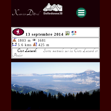
X
Do
avier
rel
13 septembre 2014
1803 m
1681
5.6 kms
425 m
Cret Luisard:
Sortie matinale sur les Crets Luisard et
Poulet
<
>