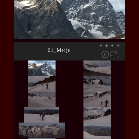
<
>
*
*
*
*
01_Meije