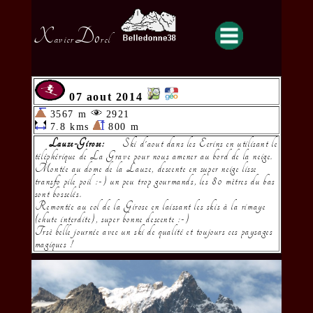
X
Do
avier
rel
07 aout 2014
3567 m
2921
7.8 kms
800 m
Lauze-Girose:
Ski d'aout dans les Ecrins en utilisant le
téléphérique de La Grave pour nous amener au bord de la neige.
Montée au dome de la Lauze, descente en super neige lisse
transfo pile poil :-) un peu trop gourmands, les 80 mètres du bas
sont bosselés.
Remontée au col de la Girose en laissant les skis à la rimaye
(chute interdite), super bonne descente :-)
Trsè belle journée avec un ski de qualité et toujours ces paysages
magiques !