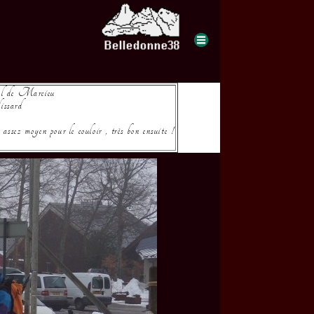
col de Marcieu
issard
ssez moyen pour le couloir , très bon ensuite !