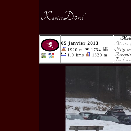
X
Do
avier
rel
Malis
05 janvier 2013
Montée par
Neige corr
1920 m
1734
Remontée à
1.0 kms
1320 m
Finalement