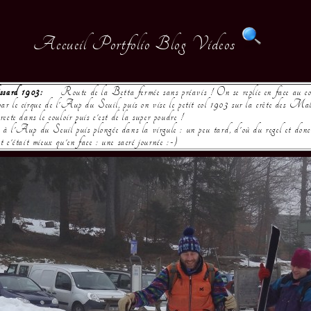
Accueil
Portfolio
Blog
Videos
sard 1903:
Route de la Betta fermée sans préavis ! On se replie en face au 
 le cirque de l'Aup du Seuil, puis on vise le petit col 1903 sur la crête des Mal
ecte dans le couloir puis c'est de la super poudre !
 l'Aup du Seuil puis plongée dans la virgule : un peu tard, d'où du regel et donc a
 c'était mieux qu'en face : une sacré journée :-)