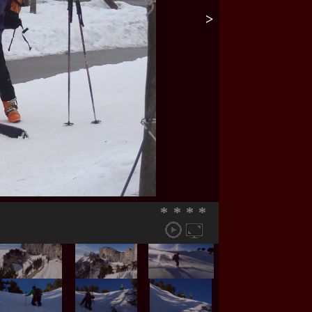
>
*
*
*
*