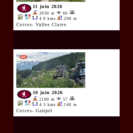
11 juin 2026
2030 m
66
4.0 kms
200 m
Cerces- Vallee Claree
10 juin 2026
2100 m
57
4.3 kms
140 m
Cerces- Gatipel