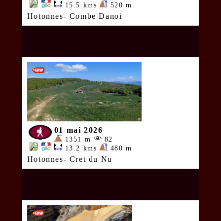
15.5 kms
520 m
Hotonnes- Combe Danoi
01 mai 2026
1351 m
82
13.2 kms
480 m
Hotonnes- Cret du Nu