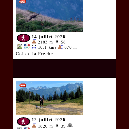
14 juillet 2026
2183 m
58
10.1 kms
870 m
Col de la Freche
12 juillet 2026
1820 m
39