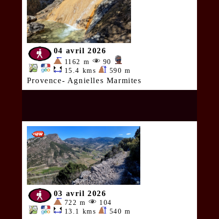
04 avril 2026
1162 m
90
15.4 kms
590 m
Provence- Agnielles Marmites
03 avril 2026
722 m
104
13.1 kms
540 m