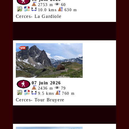
2753 m
60
10.0 kms
630 m
Cerces- La Gardiole
07 juin 2026
2436 m
79
9.5 kms
760 m
Cerces- Tour Bruyere