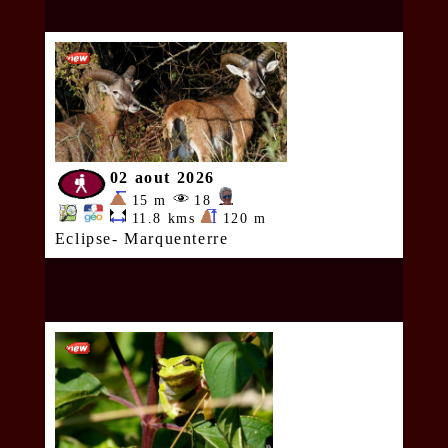
02 aout 2026
15 m
18
11.8 kms
120 m
Eclipse- Marquenterre