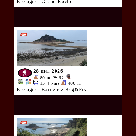
Bretagne- Grand Rocher
28 mai 2026
80 m
62
13.4 kms
400 m
Bretagne- Barnenez Beg&Fry