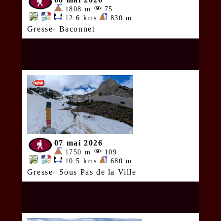
1808 m
75
12.6 kms
830 m
Gresse- Baconnet
07 mai 2026
1750 m
109
10.5 kms
680 m
Gresse- Sous Pas de la Ville