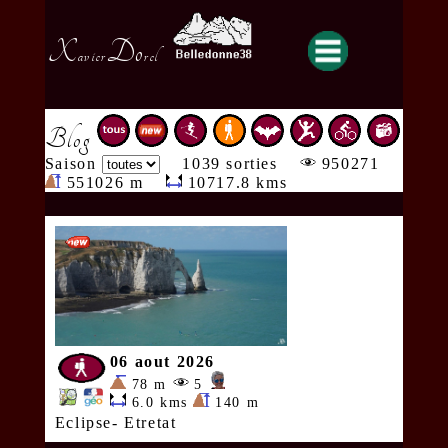
X
Do
avier
rel
Blog
Saison
1039 sorties
950271
551026 m
10717.8 kms
06 aout 2026
78 m
5
6.0 kms
140 m
Eclipse- Etretat