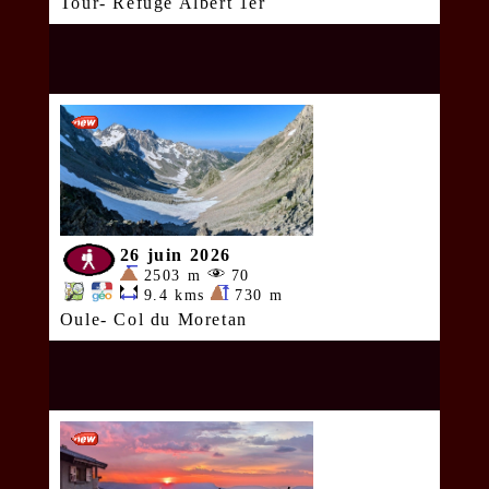
Tour- Refuge Albert 1er
26 juin 2026
2503 m
70
9.4 kms
730 m
Oule- Col du Moretan