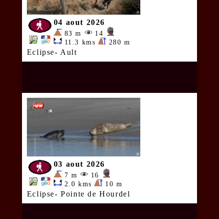
04 aout 2026
83 m
14
11.3 kms
280 m
Eclipse- Ault
03 aout 2026
7 m
16
2.0 kms
10 m
Eclipse- Pointe de Hourdel