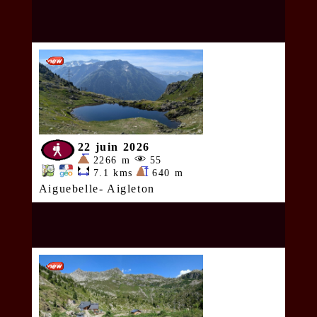
22 juin 2026
2266 m
55
7.1 kms
640 m
Aiguebelle- Aigleton