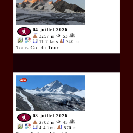
04 juillet 2026
3257 m
53
11.7 kms
740 m
Tour- Col du Tour
03 juillet 2026
2702 m
45
4.4 kms
570 m