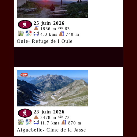
25 juin 2026
1836 m
63
4.0 kms
740 m
Oule- Refuge de l Oule
23 juin 2026
2478 m
72
11.7 kms
870 m
Aiguebelle- Cime de la Jasse