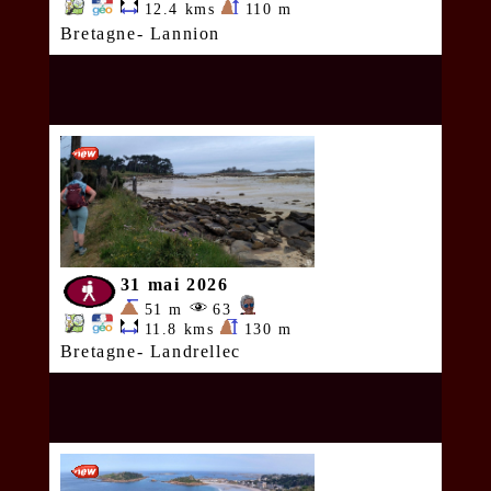
12.4 kms
110 m
Bretagne- Lannion
31 mai 2026
51 m
63
11.8 kms
130 m
Bretagne- Landrellec