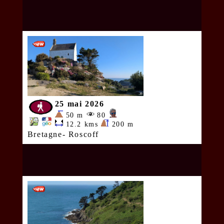
25 mai 2026
50 m
80
12.2 kms
200 m
Bretagne- Roscoff