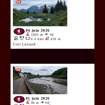
04 juin 2026
1803 m
58
6.4 kms
450 m
Cret Luisard
01 juin 2026
46 m
60