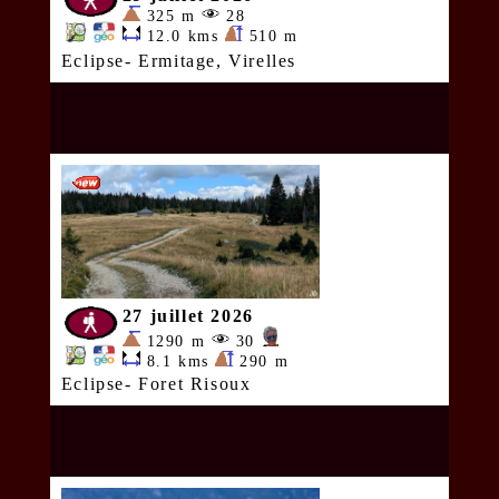
325 m
28
12.0 kms
510 m
Eclipse- Ermitage, Virelles
27 juillet 2026
1290 m
30
8.1 kms
290 m
Eclipse- Foret Risoux