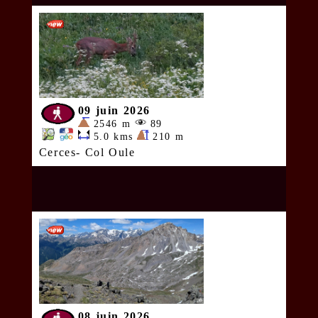
09 juin 2026
2546 m
89
5.0 kms
210 m
Cerces- Col Oule
08 juin 2026