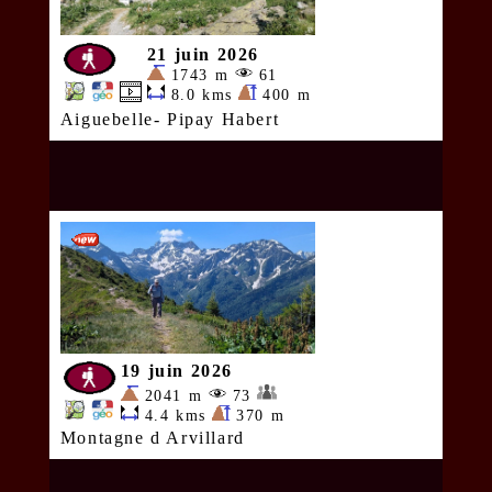
21 juin 2026
1743 m
61
8.0 kms
400 m
Aiguebelle- Pipay Habert
19 juin 2026
2041 m
73
4.4 kms
370 m
Montagne d Arvillard