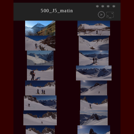
*
*
*
*
500_J5_matin