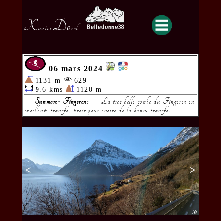
X
Do
avier
rel
06 mars 2024
1131 m
629
9.6 kms
1120 m
Sunmore- Fingeren:
La tres belle combe du Fingeren en
excellente transfo, tiroir pour encore de la bonne transfo.
<
>