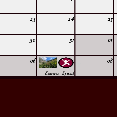
23
24
25
30
31
01
06
08
07
Entreves- Spitnik