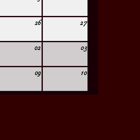
26
27
02
03
09
10