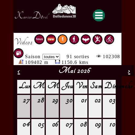
X
Do
avier
rel
Videos
Saison
91 sorties
102308
109402 m
1150.6 kms
‹
Mai 2026
›
Lundi
Mardi
Mercredi
Jeudi
Vendredi
Samedi
Dimanche
27
28
29
30
01
02
03
04
05
06
07
08
09
10