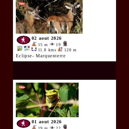
02 aout 2026
15 m
19
11.8 kms
120 m
Eclipse- Marquenterre
01 aout 2026
19 m
22