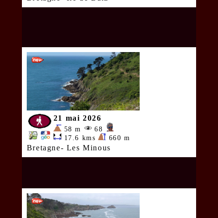
21 mai 2026
58 m
68
17.6 kms
660 m
Bretagne- Les Minous