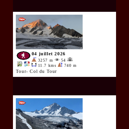
04 juillet 2026
3257 m
54
11.7 kms
740 m
Tour- Col du Tour