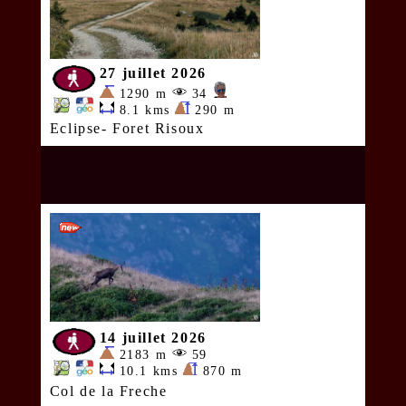
27 juillet 2026
1290 m
34
8.1 kms
290 m
Eclipse- Foret Risoux
14 juillet 2026
2183 m
59
10.1 kms
870 m
Col de la Freche