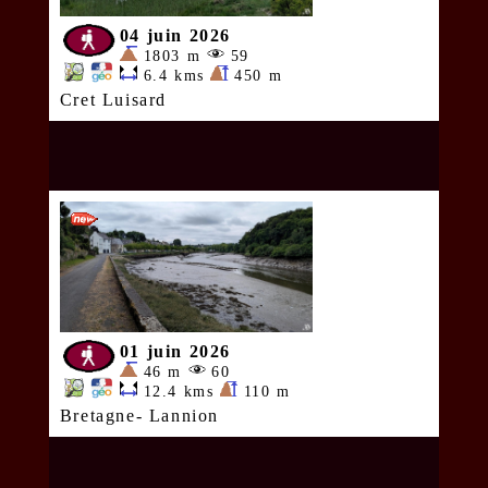
04 juin 2026
1803 m
59
6.4 kms
450 m
Cret Luisard
01 juin 2026
46 m
60
12.4 kms
110 m
Bretagne- Lannion