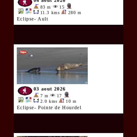
04 aout 2026
83 m
15
11.3 kms
280 m
Eclipse- Ault
03 aout 2026
7 m
17
2.0 kms
10 m
Eclipse- Pointe de Hourdel