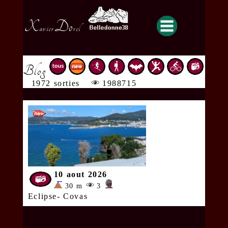
X
Do
avier
rel
Blog
1972 sorties
1988715
10 aout 2026
30 m
3
Eclipse- Covas