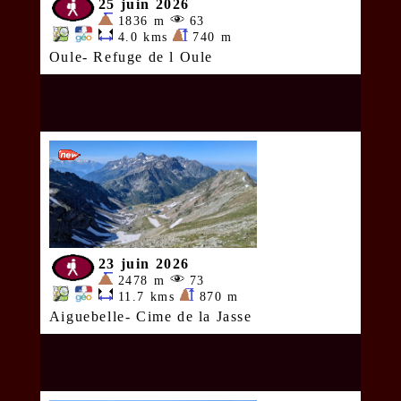
25 juin 2026
1836 m
63
4.0 kms
740 m
Oule- Refuge de l Oule
23 juin 2026
2478 m
73
11.7 kms
870 m
Aiguebelle- Cime de la Jasse