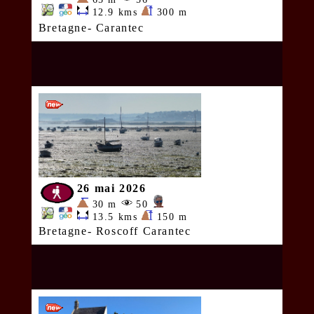
12.9 kms
300 m
Bretagne- Carantec
26 mai 2026
30 m
50
13.5 kms
150 m
Bretagne- Roscoff Carantec