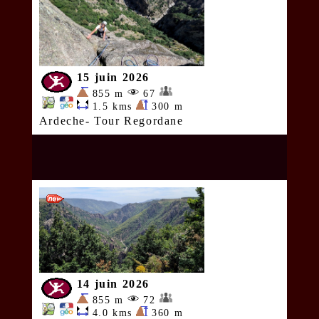
15 juin 2026
855 m
67
1.5 kms
300 m
Ardeche- Tour Regordane
14 juin 2026
855 m
72
4.0 kms
360 m