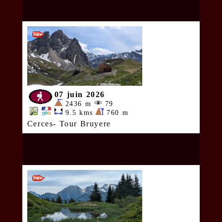
07 juin 2026
2436 m
79
9.5 kms
760 m
Cerces- Tour Bruyere