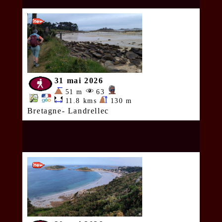
31 mai 2026
51 m
63
11.8 kms
130 m
Bretagne- Landrellec