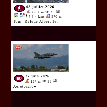
03 juillet 2026
2702 m
45
4.4 kms
570 m
Tour- Refuge Albert 1er
27 juin 2026
157 m
93
Aerotorshow