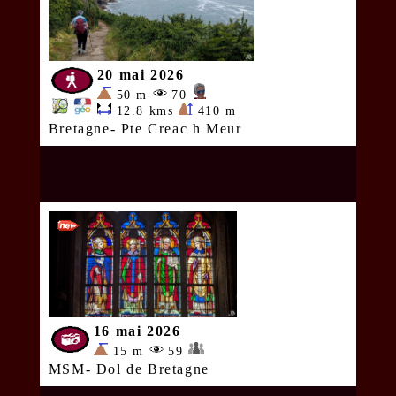
20 mai 2026
50 m
70
12.8 kms
410 m
Bretagne- Pte Creac h Meur
16 mai 2026
15 m
59
MSM- Dol de Bretagne