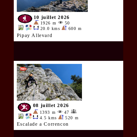
10 juillet 2026
1926 m
50
20.0 kms
600 m
Pipay Allevard
08 juillet 2026
1393 m
47
4.5 kms
520 m
Escalade a Correncon