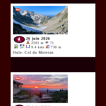
26 juin 2026
2503 m
71
9.4 kms
730 m
Oule- Col du Moretan