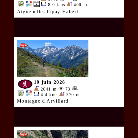
8.0 kms
400 m
Aiguebelle- Pipay Habert
19 juin 2026
2041 m
73
4.4 kms
370 m
Montagne d Arvillard