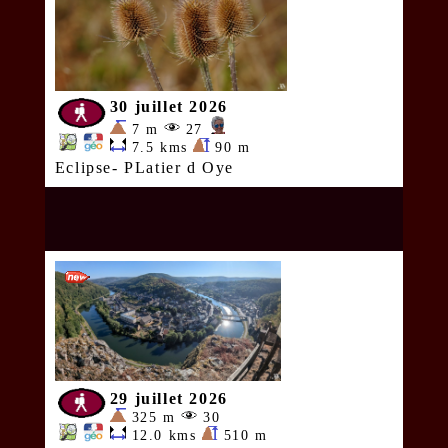
30 juillet 2026
7 m
27
7.5 kms
90 m
Eclipse- PLatier d Oye
29 juillet 2026
325 m
30
12.0 kms
510 m