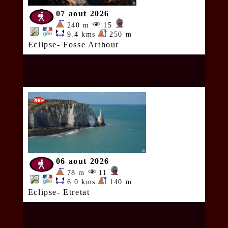
07 aout 2026
240 m
15
9.4 kms
250 m
Eclipse- Fosse Arthour
06 aout 2026
78 m
11
6.0 kms
140 m
Eclipse- Etretat