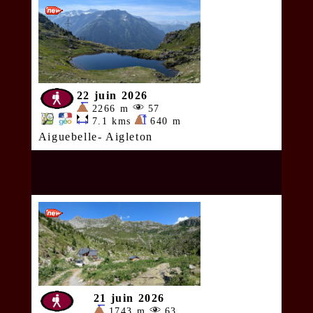
22 juin 2026
2266 m
57
7.1 kms
640 m
Aiguebelle- Aigleton
21 juin 2026
1743 m
63