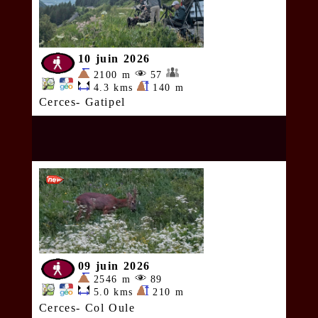
10 juin 2026
2100 m
57
4.3 kms
140 m
Cerces- Gatipel
09 juin 2026
2546 m
89
5.0 kms
210 m
Cerces- Col Oule