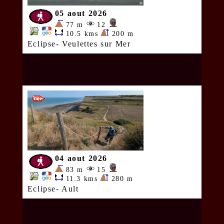
05 aout 2026
77 m
12
10.5 kms
200 m
Eclipse- Veulettes sur Mer
04 aout 2026
83 m
15
11.3 kms
280 m
Eclipse- Ault