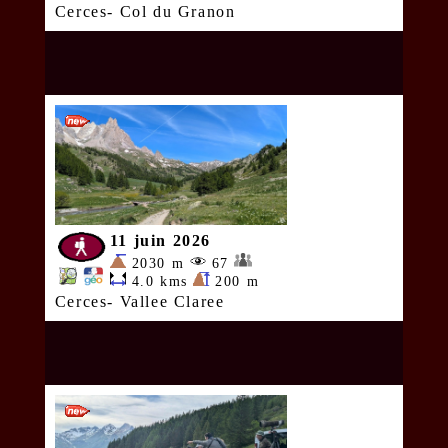
Cerces- Col du Granon
11 juin 2026
2030 m
67
4.0 kms
200 m
Cerces- Vallee Claree