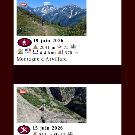
19 juin 2026
2041 m
73
4.4 kms
370 m
Montagne d Arvillard
15 juin 2026
855 m
67