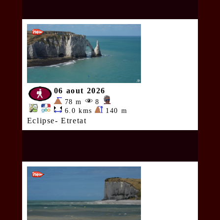
06 aout 2026
78 m
8
6.0 kms
140 m
Eclipse- Etretat