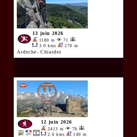
13 juin 2026
1180 m
71
3.0 kms
270 m
Ardeche- Chiardes
12 juin 2026
2413 m
78
2.6 kms
140 m