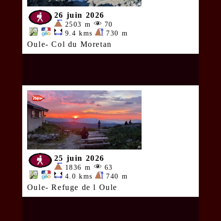
26 juin 2026
2503 m
70
9.4 kms
730 m
Oule- Col du Moretan
25 juin 2026
1836 m
63
4.0 kms
740 m
Oule- Refuge de l Oule