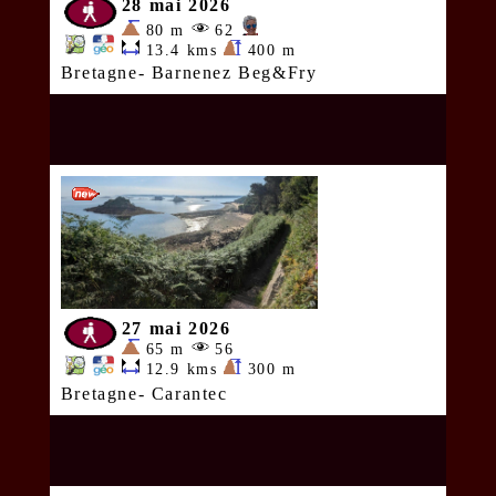
28 mai 2026
80 m
62
13.4 kms
400 m
Bretagne- Barnenez Beg&Fry
27 mai 2026
65 m
56
12.9 kms
300 m
Bretagne- Carantec