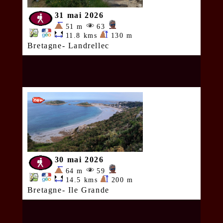
31 mai 2026
51 m
63
11.8 kms
130 m
Bretagne- Landrellec
30 mai 2026
64 m
59
14.5 kms
200 m
Bretagne- Ile Grande