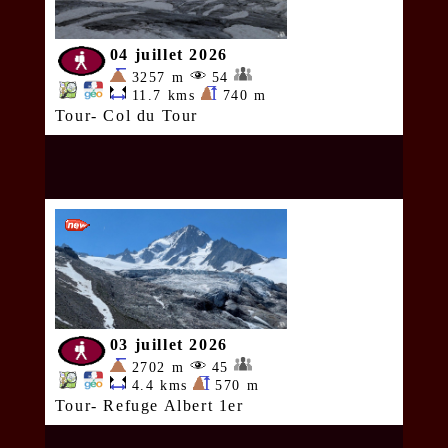
04 juillet 2026
3257 m
54
11.7 kms
740 m
Tour- Col du Tour
03 juillet 2026
2702 m
45
4.4 kms
570 m
Tour- Refuge Albert 1er