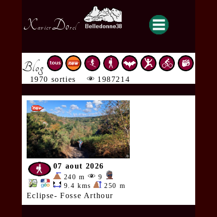
X
Do
avier
rel
Blog
1970 sorties
1987214
07 aout 2026
240 m
9
9.4 kms
250 m
Eclipse- Fosse Arthour