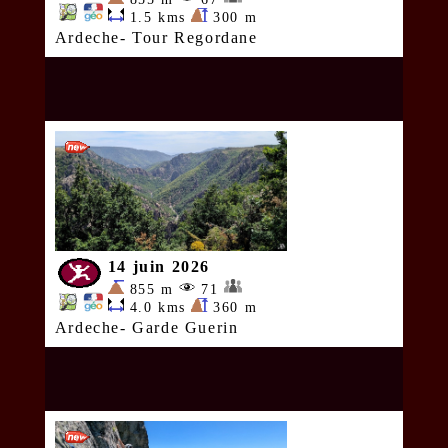
1.5 kms
300 m
Ardeche- Tour Regordane
14 juin 2026
855 m
71
4.0 kms
360 m
Ardeche- Garde Guerin