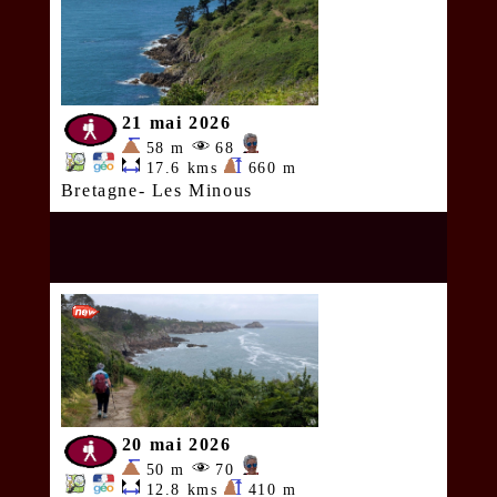
21 mai 2026
58 m
68
17.6 kms
660 m
Bretagne- Les Minous
20 mai 2026
50 m
70
12.8 kms
410 m