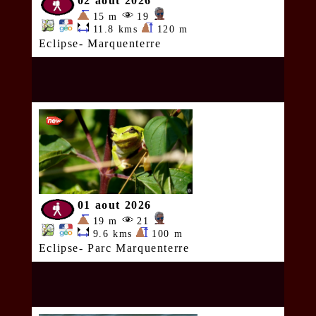
02 aout 2026
15 m
19
11.8 kms
120 m
Eclipse- Marquenterre
01 aout 2026
19 m
21
9.6 kms
100 m
Eclipse- Parc Marquenterre