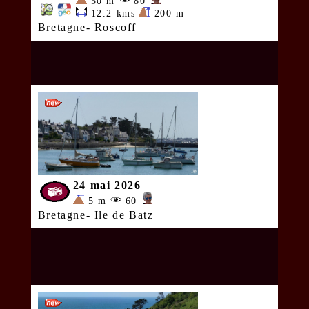
50 m
80
12.2 kms
200 m
Bretagne- Roscoff
24 mai 2026
5 m
60
Bretagne- Ile de Batz