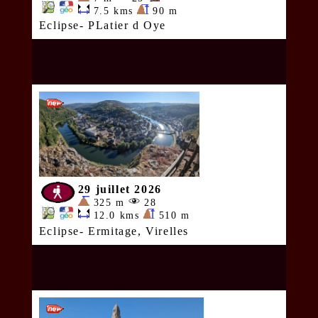
7.5 kms
90 m
Eclipse- PLatier d Oye
29 juillet 2026
325 m
28
12.0 kms
510 m
Eclipse- Ermitage, Virelles