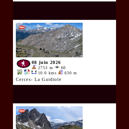
08 juin 2026
2753 m
60
10.0 kms
630 m
Cerces- La Gardiole