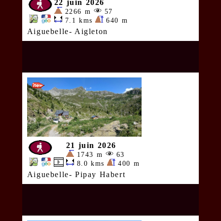
22 juin 2026
2266 m
57
7.1 kms
640 m
Aiguebelle- Aigleton
21 juin 2026
1743 m
63
8.0 kms
400 m
Aiguebelle- Pipay Habert