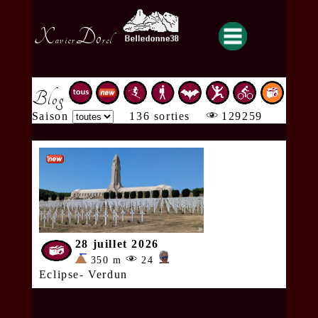
X
Do
avier
rel
Blog
Saison
136 sorties
129259
28 juillet 2026
350 m
24
Eclipse- Verdun