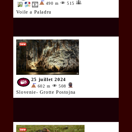
490 m
515
Voile a Paladru
25 juillet 2024
602 m
508
Slovenie- Grotte Postojna