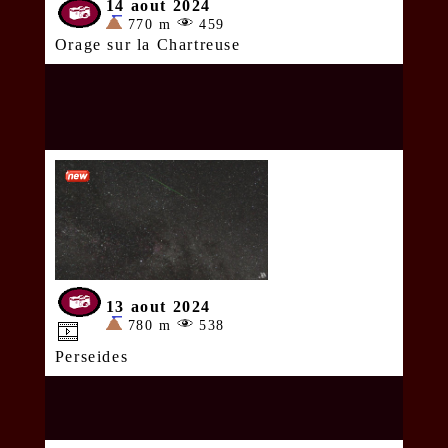
14 aout 2024
770 m
459
Orage sur la Chartreuse
13 aout 2024
780 m
538
Perseides