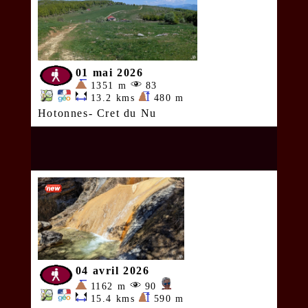
01 mai 2026
1351 m
83
13.2 kms
480 m
Hotonnes- Cret du Nu
04 avril 2026
1162 m
90
15.4 kms
590 m