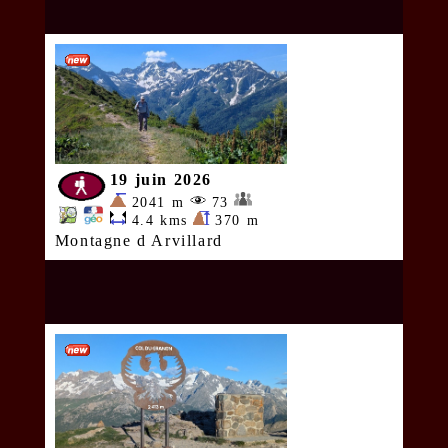
19 juin 2026
2041 m
73
4.4 kms
370 m
Montagne d Arvillard