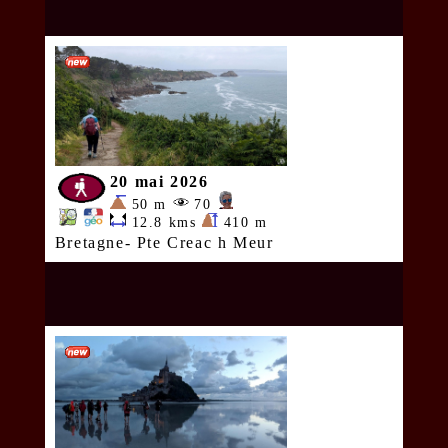
20 mai 2026
50 m
70
12.8 kms
410 m
Bretagne- Pte Creac h Meur