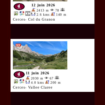
12 juin 2026
2413 m
78
2.6 kms
140 m
Cerces- Col du Granon
11 juin 2026
2030 m
67
4.0 kms
200 m
Cerces- Vallee Claree