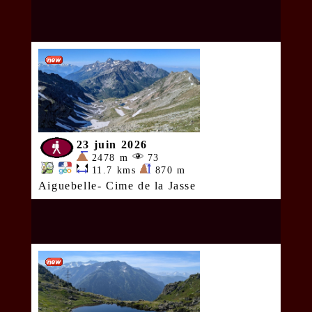
23 juin 2026
2478 m
73
11.7 kms
870 m
Aiguebelle- Cime de la Jasse