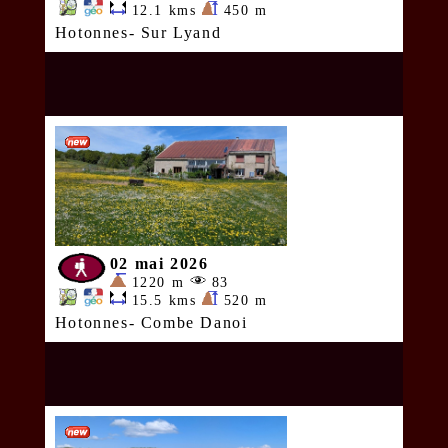
12.1 kms
450 m
Hotonnes- Sur Lyand
02 mai 2026
1220 m
83
15.5 kms
520 m
Hotonnes- Combe Danoi