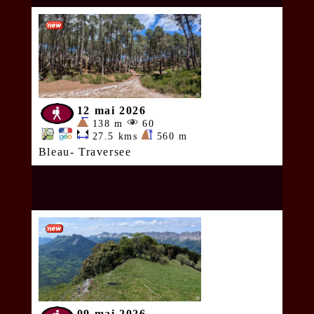
12 mai 2026
138 m
60
27.5 kms
560 m
Bleau- Traversee
09 mai 2026