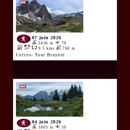
07 juin 2026
2436 m
79
9.5 kms
760 m
Cerces- Tour Bruyere
04 juin 2026
1803 m
59