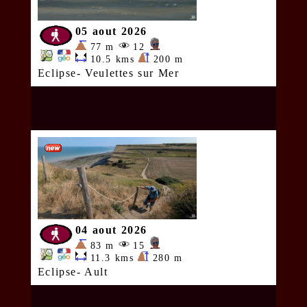
05 aout 2026
77 m
12
10.5 kms
200 m
Eclipse- Veulettes sur Mer
04 aout 2026
83 m
15
11.3 kms
280 m
Eclipse- Ault