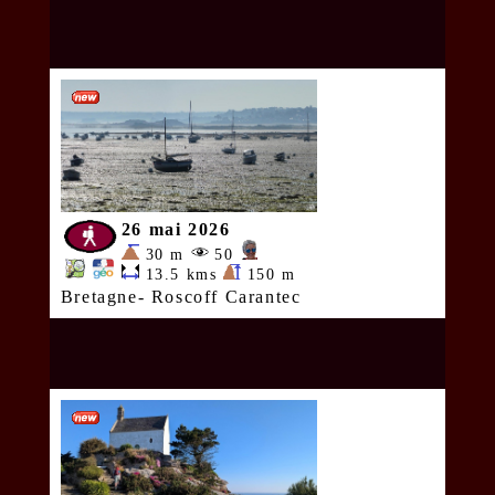
26 mai 2026
30 m
50
13.5 kms
150 m
Bretagne- Roscoff Carantec