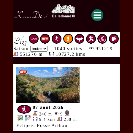
X
Do
avier
rel
Blog
Saison
1040 sorties
951219
551276 m
10727.2 kms
07 aout 2026
240 m
9
9.4 kms
250 m
Eclipse- Fosse Arthour