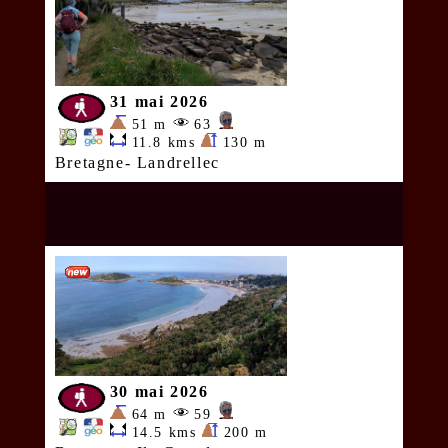
31 mai 2026
51 m
63
11.8 kms
130 m
Bretagne- Landrellec
30 mai 2026
64 m
59
14.5 kms
200 m