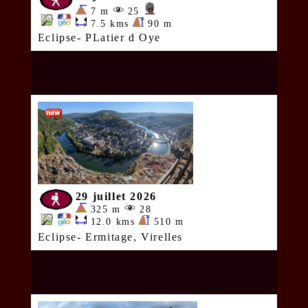
7 m
25
7.5 kms
90 m
Eclipse- PLatier d Oye
29 juillet 2026
325 m
28
12.0 kms
510 m
Eclipse- Ermitage, Virelles