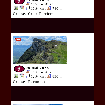
1508 m
75
10.8 kms
740 m
Gresse- Crete Ferriere
08 mai 2026
1808 m
76
12.6 kms
830 m
Gresse- Baconnet