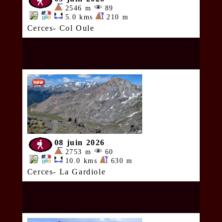
2546 m
89
5.0 kms
210 m
Cerces- Col Oule
08 juin 2026
2753 m
60
10.0 kms
630 m
Cerces- La Gardiole