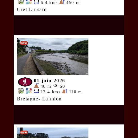
6.4 kms
450 m
Cret Luisard
01 juin 2026
46 m
60
12.4 kms
110 m
Bretagne- Lannion