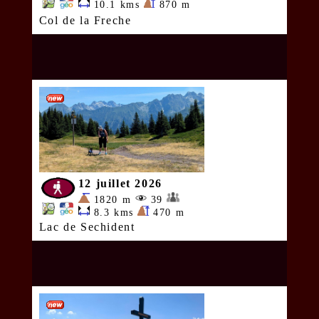
10.1 kms
870 m
Col de la Freche
12 juillet 2026
1820 m
39
8.3 kms
470 m
Lac de Sechident