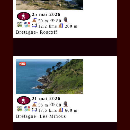
25 mai 2026
50 m
80
12.2 kms
200 m
Bretagne- Roscoff
21 mai 2026
58 m
68
17.6 kms
660 m
Bretagne- Les Minous