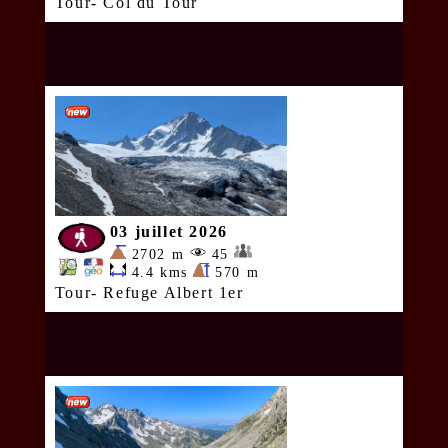
Tour- Col du Tour
03 juillet 2026
2702 m
45
4.4 kms
570 m
Tour- Refuge Albert 1er