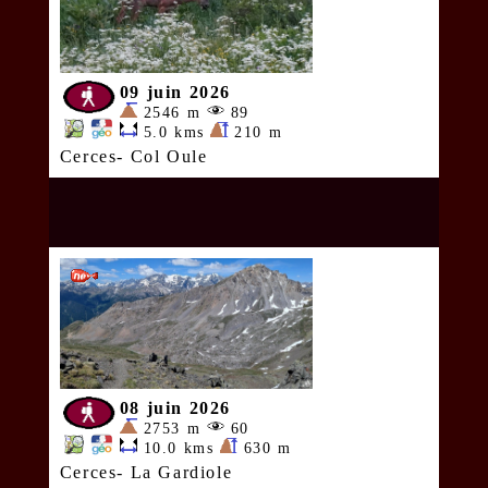
09 juin 2026
2546 m
89
5.0 kms
210 m
Cerces- Col Oule
08 juin 2026
2753 m
60
10.0 kms
630 m
Cerces- La Gardiole