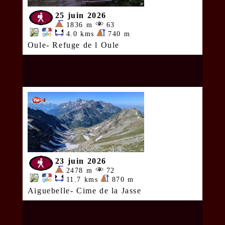
25 juin 2026
1836 m
63
4.0 kms
740 m
Oule- Refuge de l Oule
23 juin 2026
2478 m
72
11.7 kms
870 m
Aiguebelle- Cime de la Jasse