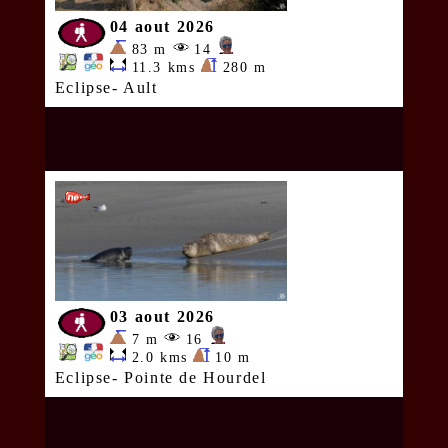
04 aout 2026
83 m
14
11.3 kms
280 m
Eclipse- Ault
03 aout 2026
7 m
16
2.0 kms
10 m
Eclipse- Pointe de Hourdel