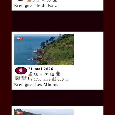
5 m
60
Bretagne- Ile de Batz
21 mai 2026
58 m
68
17.6 kms
660 m
Bretagne- Les Minous