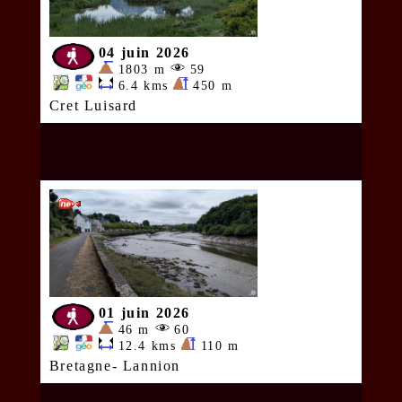
04 juin 2026
1803 m
59
6.4 kms
450 m
Cret Luisard
01 juin 2026
46 m
60
12.4 kms
110 m
Bretagne- Lannion