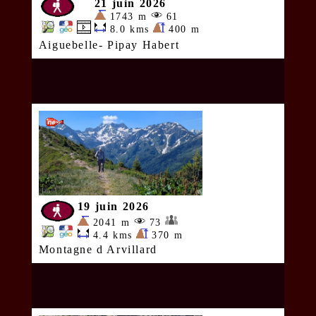
21 juin 2026
1743 m
61
8.0 kms
400 m
Aiguebelle- Pipay Habert
19 juin 2026
2041 m
73
4.4 kms
370 m
Montagne d Arvillard