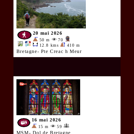
20 mai 2026
50 m
70
12.8 kms
410 m
Bretagne- Pte Creac h Meur
16 mai 2026
15 m
59
MSM- Dol de Bretagne