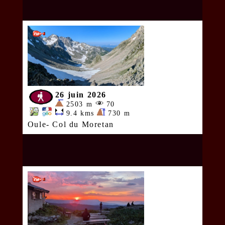
26 juin 2026
2503 m
70
9.4 kms
730 m
Oule- Col du Moretan