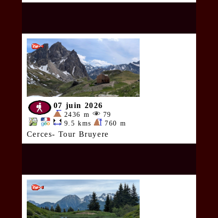
07 juin 2026
2436 m
79
9.5 kms
760 m
Cerces- Tour Bruyere