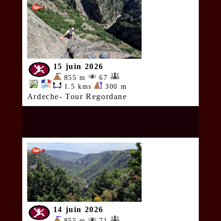
15 juin 2026
855 m
67
1.5 kms
300 m
Ardeche- Tour Regordane
14 juin 2026
855 m
71