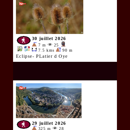
30 juillet 2026
7 m
25
7.5 kms
90 m
Eclipse- PLatier d Oye
29 juillet 2026
325 m
28