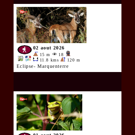
02 aout 2026
15 m
18
11.8 kms
120 m
Eclipse- Marquenterre