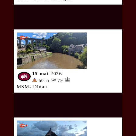
15 mai 2026
50 m
79
MSM- Dinan