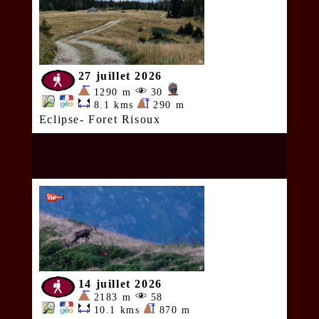
27 juillet 2026
1290 m
30
8.1 kms
290 m
Eclipse- Foret Risoux
14 juillet 2026
2183 m
58
10.1 kms
870 m