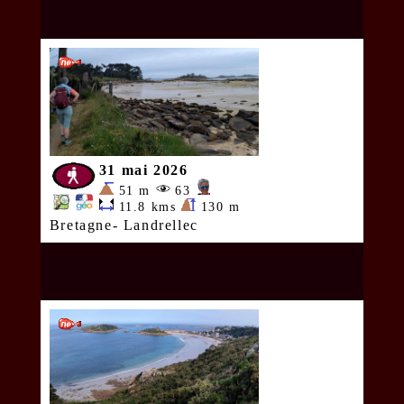
31 mai 2026
51 m
63
11.8 kms
130 m
Bretagne- Landrellec