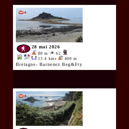
28 mai 2026
80 m
62
13.4 kms
400 m
Bretagne- Barnenez Beg&Fry