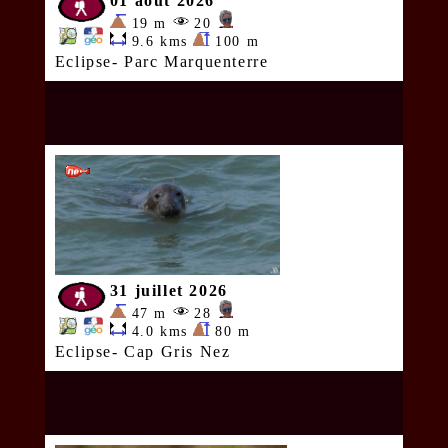
01 aout 2026
19 m
20
9.6 kms
100 m
Eclipse- Parc Marquenterre
31 juillet 2026
47 m
28
4.0 kms
80 m
Eclipse- Cap Gris Nez