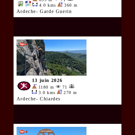
4.0 kms
360 m
Ardeche- Garde Guerin
13 juin 2026
1180 m
71
3.0 kms
270 m
Ardeche- Chiardes