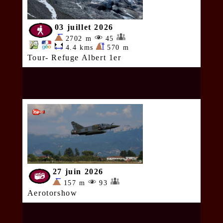
03 juillet 2026
2702 m
45
4.4 kms
570 m
Tour- Refuge Albert 1er
27 juin 2026
157 m
93
Aerotorshow