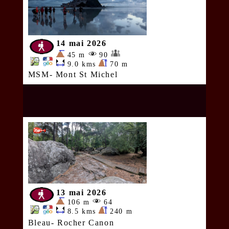
14 mai 2026
45 m
90
9.0 kms
70 m
MSM- Mont St Michel
13 mai 2026
106 m
64
8.5 kms
240 m
Bleau- Rocher Canon