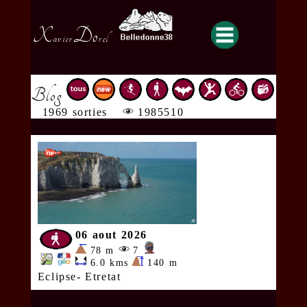
X
Do
avier
rel
Blog
1969 sorties
1985510
06 aout 2026
78 m
7
6.0 kms
140 m
Eclipse- Etretat