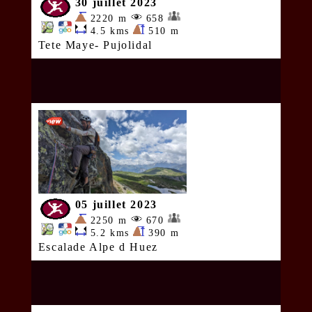
30 juillet 2023
2220 m
658
4.5 kms
510 m
Tete Maye- Pujolidal
05 juillet 2023
2250 m
670
5.2 kms
390 m
Escalade Alpe d Huez