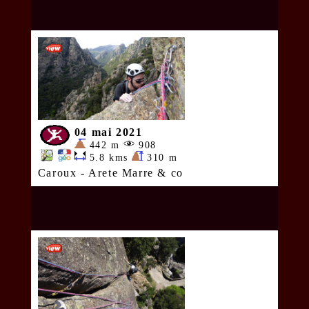
04 mai 2021
442 m
908
5.8 kms
310 m
Caroux - Arete Marre & co