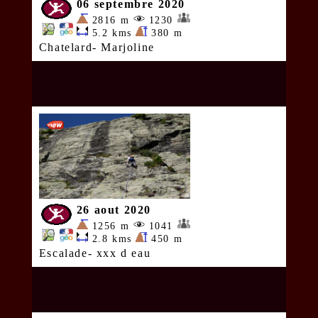
06 septembre 2020
2816 m
1230
5.2 kms
380 m
Chatelard- Marjoline
26 aout 2020
1256 m
1041
2.8 kms
450 m
Escalade- xxx d eau