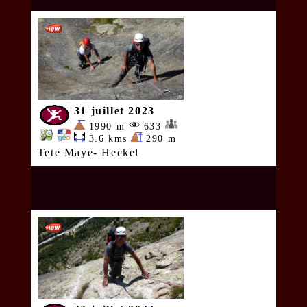
31 juillet 2023
1990 m
633
3.6 kms
290 m
Tete Maye- Heckel