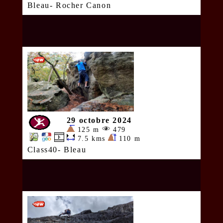
Bleau- Rocher Canon
29 octobre 2024
125 m
479
7.5 kms
110 m
Class40- Bleau