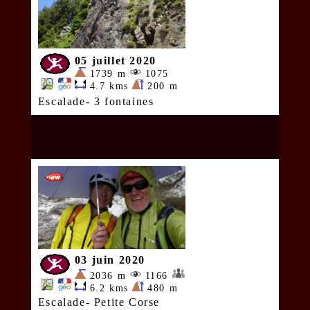
05 juillet 2020
1739 m
1075
4.7 kms
200 m
Escalade- 3 fontaines
03 juin 2020
2036 m
1166
6.2 kms
480 m
Escalade- Petite Corse