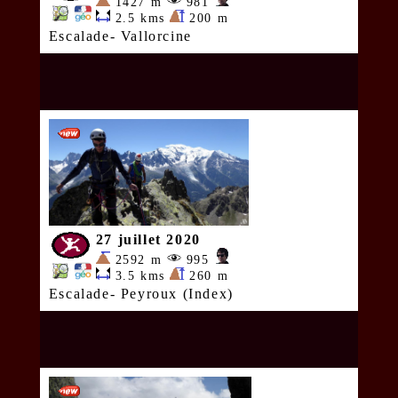
1427 m
981
2.5 kms
200 m
Escalade- Vallorcine
27 juillet 2020
2592 m
995
3.5 kms
260 m
Escalade- Peyroux (Index)