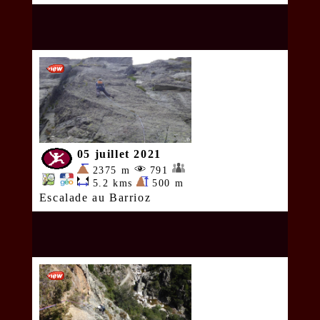
05 juillet 2021
2375 m
791
5.2 kms
500 m
Escalade au Barrioz