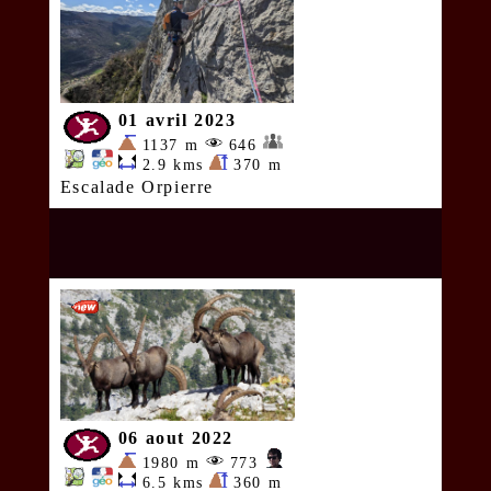
01 avril 2023
1137 m
646
2.9 kms
370 m
Escalade Orpierre
06 aout 2022
1980 m
773
6.5 kms
360 m