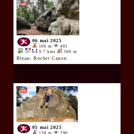
06 mai 2025
106 m
401
9.7 kms
360 m
Bleau- Rocher Canon
05 mai 2025
130 m
390