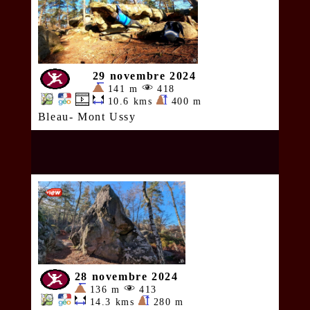
29 novembre 2024
141 m
418
10.6 kms
400 m
Bleau- Mont Ussy
28 novembre 2024
136 m
413
14.3 kms
280 m