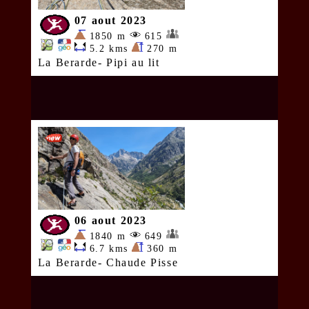
07 aout 2023
1850 m
615
5.2 kms
270 m
La Berarde- Pipi au lit
06 aout 2023
1840 m
649
6.7 kms
360 m
La Berarde- Chaude Pisse