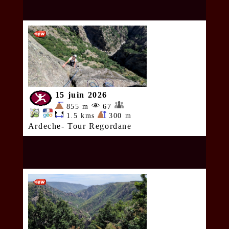
15 juin 2026
855 m
67
1.5 kms
300 m
Ardeche- Tour Regordane