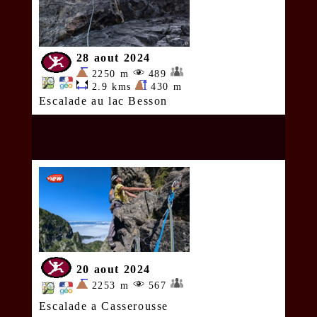
28 aout 2024
2250 m
489
2.9 kms
430 m
Escalade au lac Besson
20 aout 2024
2253 m
567
Escalade a Casserousse