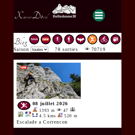
X
Do
avier
rel
Blog
Saison
78 sorties
70719
08 juillet 2026
1393 m
47
4.5 kms
520 m
Escalade a Correncon