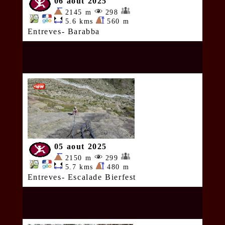
06 aout 2025
2145 m
298
5.6 kms
560 m
Entreves- Barabba
05 aout 2025
2150 m
299
5.7 kms
480 m
Entreves- Escalade Bierfest