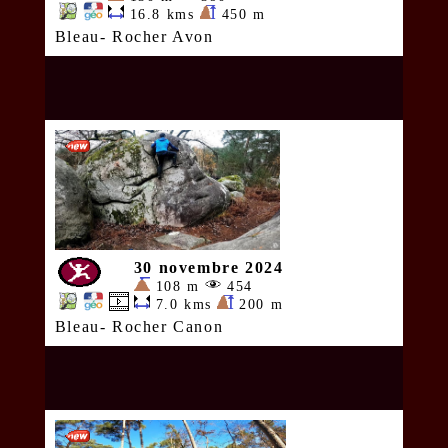
16.8 kms
450 m
Bleau- Rocher Avon
30 novembre 2024
108 m
454
7.0 kms
200 m
Bleau- Rocher Canon