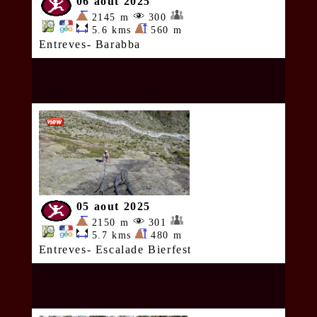
06 aout 2025
2145 m
300
5.6 kms
560 m
Entreves- Barabba
05 aout 2025
2150 m
301
5.7 kms
480 m
Entreves- Escalade Bierfest