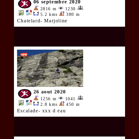
06 septembre 2020
2816 m
1230
5.2 kms
380 m
Chatelard- Marjoline
26 aout 2020
1256 m
1041
2.8 kms
450 m
Escalade- xxx d eau