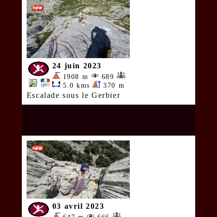
24 juin 2023
1908 m
689
5.0 kms
370 m
Escalade sous le Gerbier
03 avril 2023