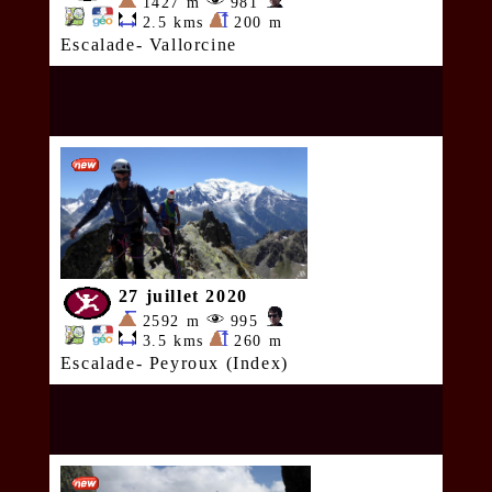
1427 m
981
2.5 kms
200 m
Escalade- Vallorcine
27 juillet 2020
2592 m
995
3.5 kms
260 m
Escalade- Peyroux (Index)