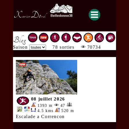
X
Do
avier
rel
Blog
Saison
78 sorties
70734
08 juillet 2026
1393 m
47
4.5 kms
520 m
Escalade a Correncon