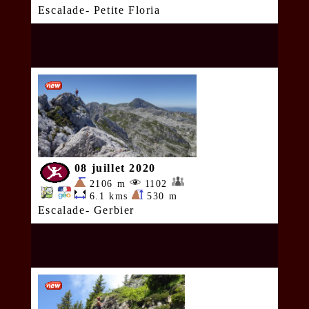
Escalade- Petite Floria
08 juillet 2020
2106 m
1102
6.1 kms
530 m
Escalade- Gerbier