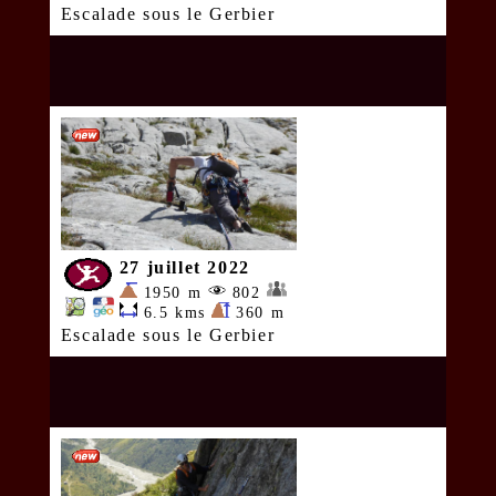
Escalade sous le Gerbier
27 juillet 2022
1950 m
802
6.5 kms
360 m
Escalade sous le Gerbier