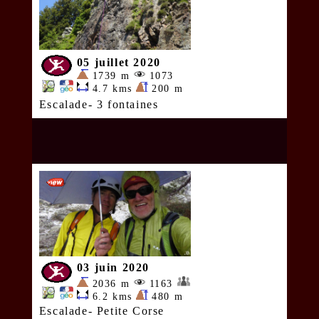
05 juillet 2020
1739 m
1073
4.7 kms
200 m
Escalade- 3 fontaines
03 juin 2020
2036 m
1163
6.2 kms
480 m
Escalade- Petite Corse