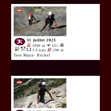
31 juillet 2023
1990 m
631
3.6 kms
290 m
Tete Maye- Heckel