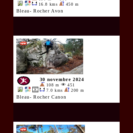
16.8 kms
450 m
Bleau- Rocher Avon
30 novembre 2024
108 m
451
7.0 kms
200 m
Bleau- Rocher Canon