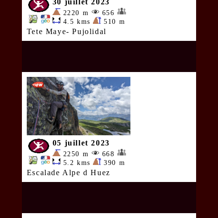
30 juillet 2023
2220 m
656
4.5 kms
510 m
Tete Maye- Pujolidal
05 juillet 2023
2250 m
668
5.2 kms
390 m
Escalade Alpe d Huez