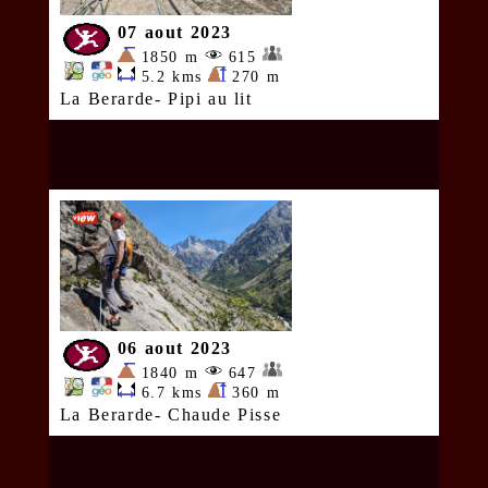
07 aout 2023
1850 m
615
5.2 kms
270 m
La Berarde- Pipi au lit
06 aout 2023
1840 m
647
6.7 kms
360 m
La Berarde- Chaude Pisse