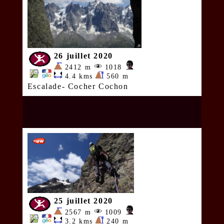
26 juillet 2020
2412 m
1018
4.4 kms
560 m
Escalade- Cocher Cochon
25 juillet 2020
2567 m
1009
3.2 kms
240 m