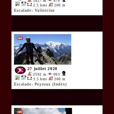
1427 m
979
2.5 kms
200 m
Escalade- Vallorcine
27 juillet 2020
2592 m
993
3.5 kms
260 m
Escalade- Peyroux (Index)