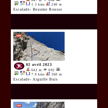
647 m
664
1.3 kms
240 m
Escalade- Beaume Rousse
02 avril 2023
642 m
692
7.9 kms
360 m
Escalade- Aiguille Buis