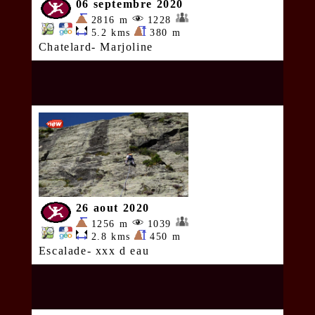
06 septembre 2020
2816 m
1228
5.2 kms
380 m
Chatelard- Marjoline
26 aout 2020
1256 m
1039
2.8 kms
450 m
Escalade- xxx d eau