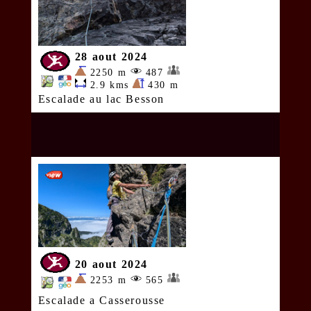
28 aout 2024
2250 m
487
2.9 kms
430 m
Escalade au lac Besson
20 aout 2024
2253 m
565
Escalade a Casserousse