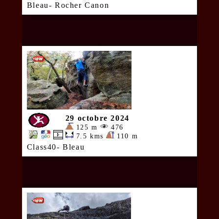
Bleau- Rocher Canon
29 octobre 2024
125 m
476
7.5 kms
110 m
Class40- Bleau