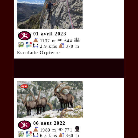
01 avril 2023
1137 m
644
2.9 kms
370 m
Escalade Orpierre
06 aout 2022
1980 m
771
6.5 kms
360 m