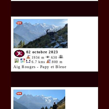
02 octobre 2023
1934 m
630
6.7 kms
800 m
Aig Rouges - Papy et Bleue