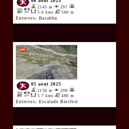
06 aout 2025
2145 m
297
5.6 kms
560 m
Entreves- Barabba
05 aout 2025
2150 m
298
5.7 kms
480 m
Entreves- Escalade Bierfest